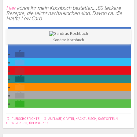
Hier
könnt Ihr mein Kochbuch bestellen…80 leckere
Rezepte, die leicht nachzukochen sind. Davon ca. die
Hälfte Low Carb
Sandras Kochbuch
FLEISCHGERICHTE
AUFLAUF
,
GRATIN
,
HACKFLEISCH
,
KARTOFFELN
,
OFENGERICHT
,
ÜBERBACKEN