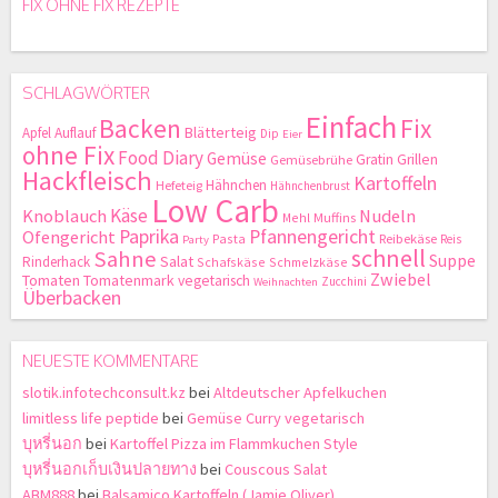
FIX OHNE FIX REZEPTE
SCHLAGWÖRTER
Einfach
Backen
Fix
Blätterteig
Apfel
Auflauf
Dip
Eier
ohne Fix
Food Diary
Gemüse
Gratin
Grillen
Gemüsebrühe
Hackfleisch
Kartoffeln
Hähnchen
Hefeteig
Hähnchenbrust
Low Carb
Käse
Knoblauch
Nudeln
Mehl
Muffins
Paprika
Pfannengericht
Ofengericht
Pasta
Reibekäse
Reis
Party
schnell
Sahne
Suppe
Salat
Rinderhack
Schafskäse
Schmelzkäse
Zwiebel
Tomaten
Tomatenmark
vegetarisch
Zucchini
Weihnachten
Überbacken
NEUESTE KOMMENTARE
slotik.infotechconsult.kz
bei
Altdeutscher Apfelkuchen
limitless life peptide
bei
Gemüse Curry vegetarisch
บุหรี่นอก
bei
Kartoffel Pizza im Flammkuchen Style
บุหรี่นอกเก็บเงินปลายทาง
bei
Couscous Salat
ABM888
bei
Balsamico Kartoffeln (Jamie Oliver)