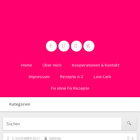
Home
Über mich
Kooperationen & Kontakt
Impressum
Rezepte A-Z
Low Carb
Fix ohne Fix Rezepte
Kategorien
1. NOVEMBER 2017
SANDRA
0