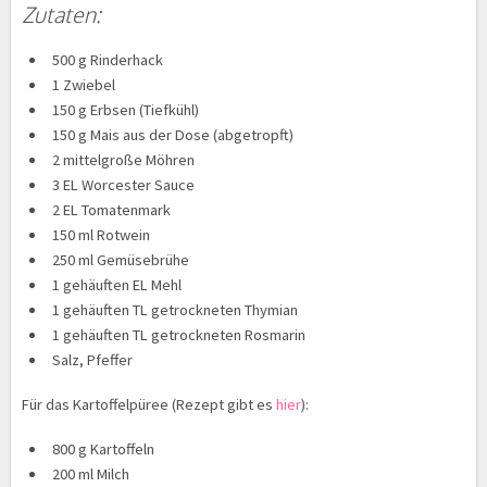
Zutaten:
500 g Rinderhack
1 Zwiebel
150 g Erbsen (Tiefkühl)
150 g Mais aus der Dose (abgetropft)
2 mittelgroße Möhren
3 EL Worcester Sauce
2 EL Tomatenmark
150 ml Rotwein
250 ml Gemüsebrühe
1 gehäuften EL Mehl
1 gehäuften TL getrockneten Thymian
1 gehäuften TL getrockneten Rosmarin
Salz, Pfeffer
Für das Kartoffelpüree (Rezept gibt es
hier
):
800 g Kartoffeln
200 ml Milch