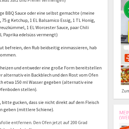
 etwas Salz und Pfeffer vermengen)
ige BBQ Sauce oder eine selbst gemachte (meine
, 75 g Ketchup, 1 EL Balsamico Essig, 1 TL Honig,
Kreuzkümmel, 1 EL Worcester Sauce, paar Chili
TL Paprika edelsüss vermengt)
aut befreien, den Rub beidseitig einmassieren, hab
enommen.
rheizen und entweder eine große Form bereitstellen
der alternativ ein Backblech und den Rost vom Ofen
ch etwa 150 ml Wasser gegeben (alternativ eine
Ofenboden stellen).
Zum
 bitte gucken, dass sie nicht direkt auf dem Fleisch
en geben (mittlere Schiene).
MEI
(WE
olie entfernen. Den Ofen jetzt auf 200 Grad