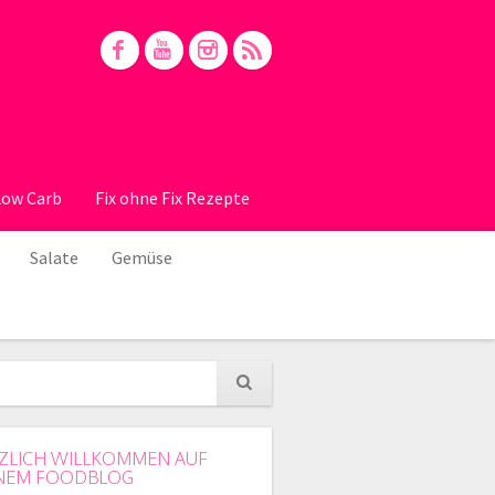
Low Carb
Fix ohne Fix Rezepte
Salate
Gemüse
ZLICH WILLKOMMEN AUF
NEM FOODBLOG