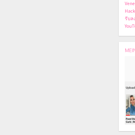
Vene
Hack
รับล
YouT
MEI