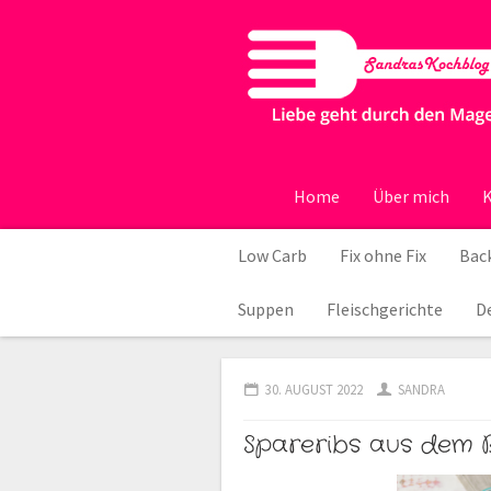
Home
Über mich
K
Low Carb
Fix ohne Fix
Back
Suppen
Fleischgerichte
D
30. AUGUST 2022
SANDRA
Spareribs aus dem 