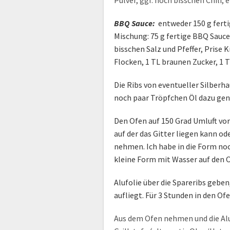
Pulver, ggf. noch bisschen Chili,
BBQ Sauce:
entweder 150 g fert
Mischung: 75 g fertige BBQ Sauce
bisschen Salz und Pfeffer, Prise 
Flocken, 1 TL braunen Zucker, 1 
Die Ribs von eventueller Silberh
noch paar Tröpfchen Öl dazu g
Den Ofen auf 150 Grad Umluft vo
auf der das Gitter liegen kann o
nehmen. Ich habe in die Form no
kleine Form mit Wasser auf den 
Alufolie über die Spareribs geben,
aufliegt. Für 3 Stunden in den Of
Aus dem Ofen nehmen und die Aluf