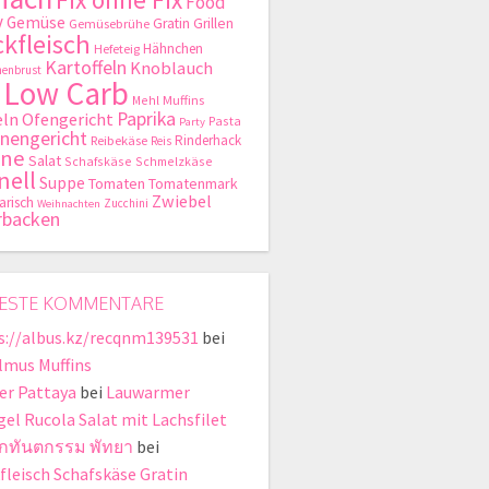
Food
y
Gemüse
Gratin
Grillen
Gemüsebrühe
kfleisch
Hähnchen
Hefeteig
Kartoffeln
Knoblauch
enbrust
Low Carb
Mehl
Muffins
Paprika
ln
Ofengericht
Pasta
Party
nengericht
Rinderhack
Reibekäse
Reis
hne
Salat
Schafskäse
Schmelzkäse
nell
Suppe
Tomaten
Tomatenmark
Zwiebel
arisch
Zucchini
Weihnachten
rbacken
ESTE KOMMENTARE
s://albus.kz/recqnm139531
bei
lmus Muffins
er Pattaya
bei
Lauwarmer
gel Rucola Salat mit Lachsfilet
ิกทันตกรรม พัทยา
bei
fleisch Schafskäse Gratin