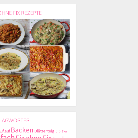
OHNE FIX REZEPTE
LAGWÖRTER
Backen
Blätterteig
Auflauf
Dip
Eier
nfach
Fix ohne Fix