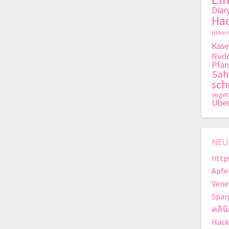
Diar
Hac
Hähnch
Käse
Nude
Pfan
Sa
sch
veget
Übe
NEU
http
Apfe
Vene
Spar
คลิน
Hack