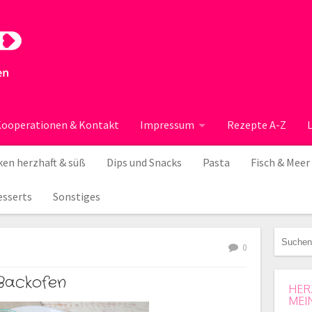
ooperationen & Kontakt
Impressum
Rezepte A-Z
en herzhaft & süß
Dips und Snacks
Pasta
Fisch & Meer
esserts
Sonstiges
0
Backofen
HER
MEI