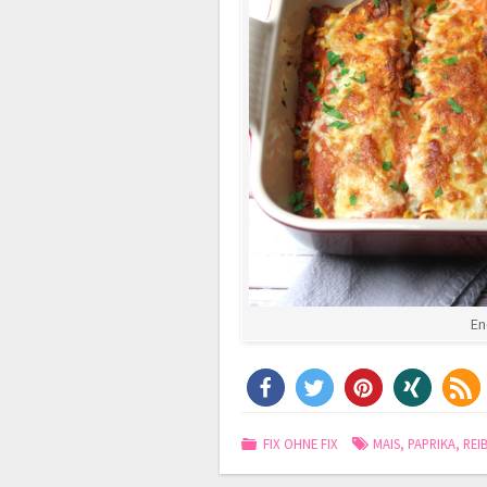
En
FIX OHNE FIX
MAIS
,
PAPRIKA
,
REI