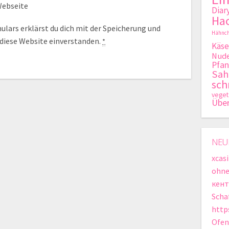
ebseite
Diar
Hac
lars erklärst du dich mit der Speicherung und
Hähnch
 diese Website einverstanden.
*
Käse
Nude
Pfan
Sa
sch
veget
Übe
NEU
xcas
ohne
кент
Scha
http
Ofen