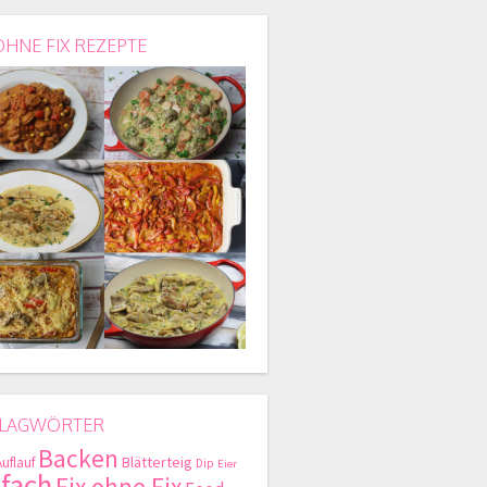
OHNE FIX REZEPTE
LAGWÖRTER
Backen
Blätterteig
Auflauf
Dip
Eier
nfach
Fix ohne Fix