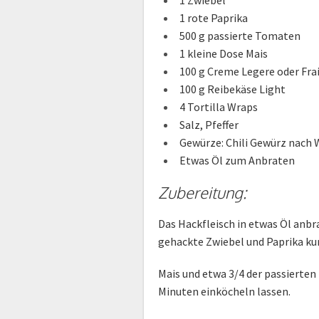
1 Zwiebel
1 rote Paprika
500 g passierte Tomaten
1 kleine Dose Mais
100 g Creme Legere oder Fra
100 g Reibekäse Light
4 Tortilla Wraps
Salz, Pfeffer
Gewürze: Chili Gewürz nach W
Etwas Öl zum Anbraten
Zubereitung:
Das Hackfleisch in etwas Öl anbr
gehackte Zwiebel und Paprika ku
Mais und etwa 3/4 der passierte
Minuten einköcheln lassen.