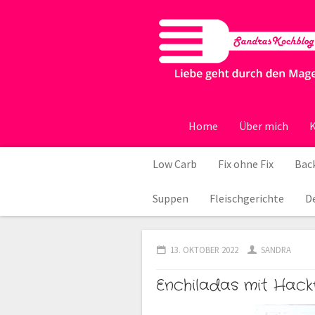
Home
Über mich
K
Low Carb
Fix ohne Fix
Back
Suppen
Fleischgerichte
D
13. OKTOBER 2022
SANDRA
Enchiladas mit Hackf