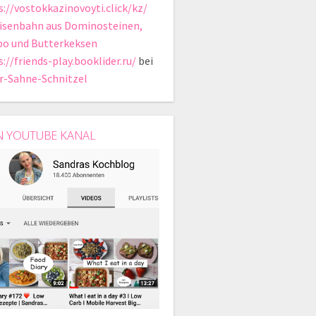
s://vostokkazinovoyti.click/kz/
isenbahn aus Dominosteinen,
bo und Butterkeksen
://friends-play.booklider.ru/
bei
r-Sahne-Schnitzel
N YOUTUBE KANAL