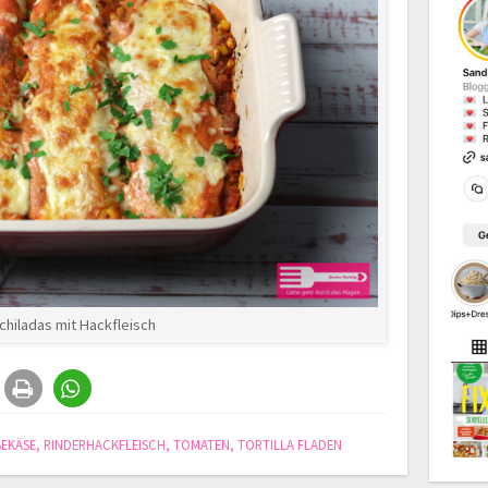
chiladas mit Hackfleisch
BEKÄSE
,
RINDERHACKFLEISCH
,
TOMATEN
,
TORTILLA FLADEN