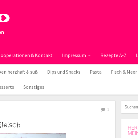
ooperationen & Kontakt
Impressum
Rezepte A-Z
en herzhaft & süß
Dips und Snacks
Pasta
Fisch & Meer
esserts
Sonstiges
1
leisch
HER
MEI