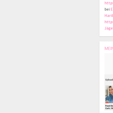
http
bei
E
Hari
https
Jäge
MEI