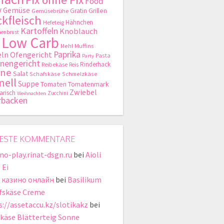
Food
y
Gemüse
Gratin
Grillen
Gemüsebrühe
kfleisch
Hähnchen
Hefeteig
Kartoffeln
Knoblauch
enbrust
Low Carb
Mehl
Muffins
Paprika
ln
Ofengericht
Pasta
Party
nengericht
Rinderhack
Reibekäse
Reis
hne
Salat
Schafskäse
Schmelzkäse
nell
Suppe
Tomaten
Tomatenmark
Zwiebel
arisch
Zucchini
Weihnachten
rbacken
ESTE KOMMENTARE
ino-play.rinat-dsgn.ru
bei
Aioli
 Ei
 казино онлайн
bei
Basilikum
fskäse Creme
s://assetaccu.kz/slotikakz
bei
käse Blätterteig Sonne