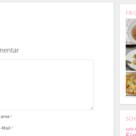
FIX 
mentar
Name
*
SCH
-Mail
*
Apfel
Ei