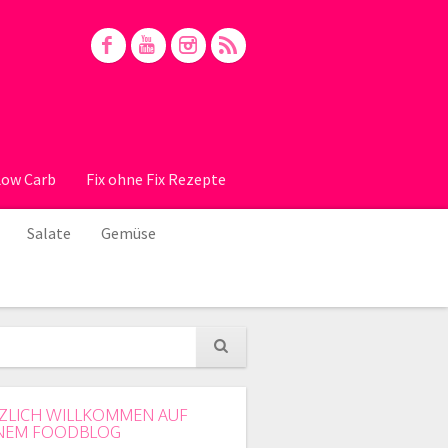
Low Carb
Fix ohne Fix Rezepte
Salate
Gemüse
ZLICH WILLKOMMEN AUF
NEM FOODBLOG