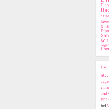
Diar
Hac
Hähnch
Käse
Nude
Pfan
Sa
sch
veget
Übe
NEU
https
Jäge
ต่อผ
und 
PP9 
bei
A