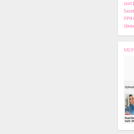
slot
Sala
PP9 
ปลอ
MEI