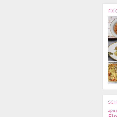
FIX 
SCH
Apfel
Ei