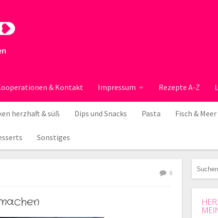
ooperationen & Kontakt
Impressum
Rezepte A-Z
en herzhaft & süß
Dips und Snacks
Pasta
Fisch & Meer
esserts
Sonstiges
6
 machen
HER
MEI