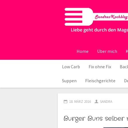
Home
Über mich
K
Low Carb
Fix ohne Fix
Back
Suppen
Fleischgerichte
D
18. MÄRZ 2016
SANDRA
Burger Buns selber