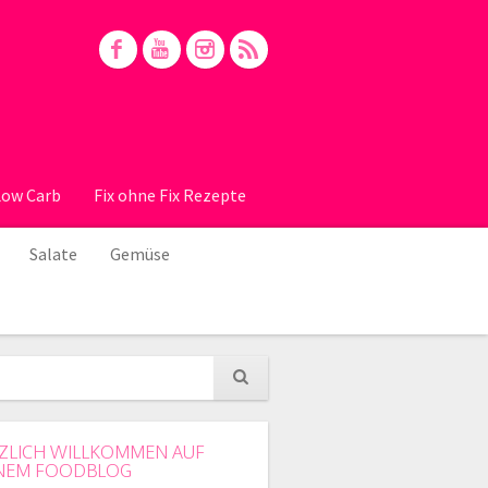
Low Carb
Fix ohne Fix Rezepte
Salate
Gemüse
ZLICH WILLKOMMEN AUF
NEM FOODBLOG