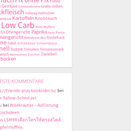
Food
y
Gemüse
Gratin
Grillen
Gemüsebrühe
kfleisch
Hähnchen
Hefeteig
Kartoffeln
Knoblauch
enbrust
Low Carb
Mehl
Muffins
Paprika
ln
Ofengericht
Pasta
Party
nengericht
Rinderhack
Reibekäse
Reis
hne
Salat
Schafskäse
Schmelzkäse
nell
Suppe
Tomaten
Tomatenmark
Zwiebel
arisch
Zucchini
Weihnachten
rbacken
ESTE KOMMENTARE
://friends-play.booklider.ru/
bei
r-Sahne-Schnitzel
ม
bei
Wildkräuter – Auflistung
Kochideen
vs LSM99 เลือกใครให้ตรงสไตล์
pfelmuffins