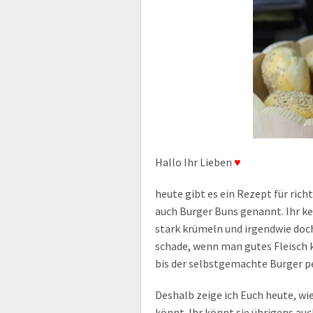
Hallo Ihr Lieben
♥
heute gibt es ein Rezept für ric
auch Burger Buns genannt. Ihr k
stark krümeln und irgendwie doc
schade, wenn man gutes Fleisch k
bis der selbstgemachte Burger pe
Deshalb zeige ich Euch heute, wi
könnt. Ihr könnt sie übrigens auc