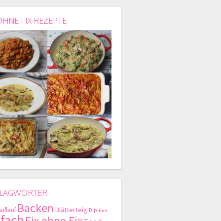
OHNE FIX REZEPTE
LAGWÖRTER
Backen
Blätterteig
Auflauf
Dip
Eier
nfach
Fix ohne Fix