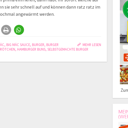
 sie sehr schnell auf und können dann ratz ratz im
 nochmal angewärmt werden.
MÄC
,
BIG MÄC SAUCE
,
BURGER
,
BURGER
MEHR LESEN
BRÖTCHEN
,
HAMBURGER BUNS
,
SELBSTGEMACHTE BURGER
Zum
MEI
(WE