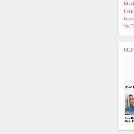
Blec
http
tova
YouT
MEI