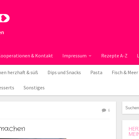
ooperationen & Kontakt
Impressum
Rezepte A-Z
en herzhaft & süß
Dips und Snacks
Pasta
Fisch & Meer
esserts
Sonstiges
6
 machen
HER
MEI