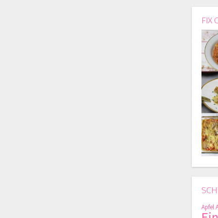
FIX 
SCH
Apfel
Ei