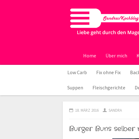
Home
Über mich
K
Low Carb
Fix ohne Fix
Back
Suppen
Fleischgerichte
D
18. MÄRZ 2016
SANDRA
Burger Buns selber