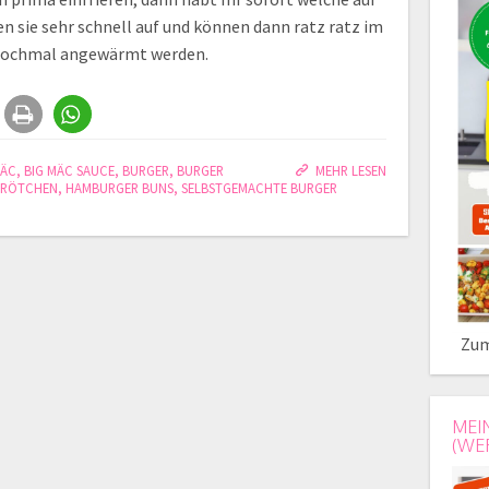
 sie sehr schnell auf und können dann ratz ratz im
 nochmal angewärmt werden.
MÄC
,
BIG MÄC SAUCE
,
BURGER
,
BURGER
MEHR LESEN
BRÖTCHEN
,
HAMBURGER BUNS
,
SELBSTGEMACHTE BURGER
Zum
MEI
(WE