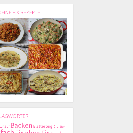
OHNE FIX REZEPTE
LAGWÖRTER
Backen
Blätterteig
Auflauf
Dip
Eier
nfach
Fix ohne Fix