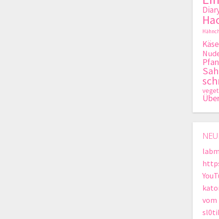
Diar
Hac
Hähnch
Käse
Nude
Pfan
Sa
sch
veget
Übe
NEU
labm
http
YouT
kato
vom 
sl0t