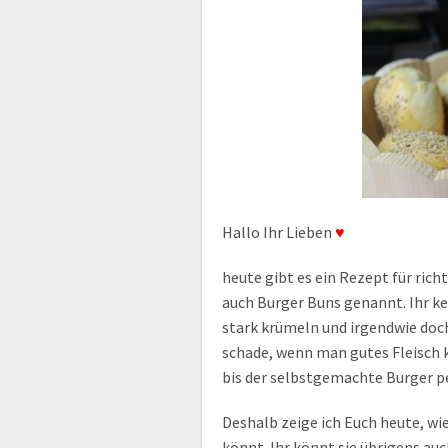
Hallo Ihr Lieben
♥
heute gibt es ein Rezept für ric
auch Burger Buns genannt. Ihr k
stark krümeln und irgendwie doc
schade, wenn man gutes Fleisch k
bis der selbstgemachte Burger pe
Deshalb zeige ich Euch heute, wi
könnt. Ihr könnt sie übrigens auc