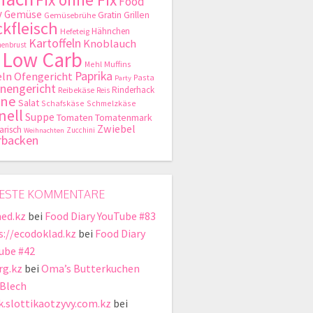
Food
y
Gemüse
Gratin
Grillen
Gemüsebrühe
kfleisch
Hähnchen
Hefeteig
Kartoffeln
Knoblauch
enbrust
Low Carb
Mehl
Muffins
Paprika
ln
Ofengericht
Pasta
Party
nengericht
Rinderhack
Reibekäse
Reis
hne
Salat
Schafskäse
Schmelzkäse
nell
Suppe
Tomaten
Tomatenmark
Zwiebel
arisch
Zucchini
Weihnachten
rbacken
ESTE KOMMENTARE
ed.kz
bei
Food Diary YouTube #83
s://ecodoklad.kz
bei
Food Diary
ube #42
rg.kz
bei
Oma’s Butterkuchen
Blech
ik.slottikaotzyvy.com.kz
bei