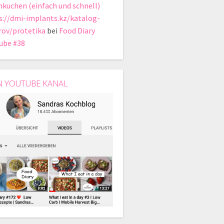
hkuchen (einfach und schnell)
s://dmi-implants.kz/katalog-
rov/protetika
bei
Food Diary
ube #38
N YOUTUBE KANAL