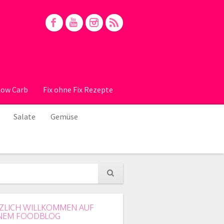
Low Carb
Fix ohne Fix Rezepte
Salate
Gemüse
ZLICH WILLKOMMEN AUF
NEM FOODBLOG