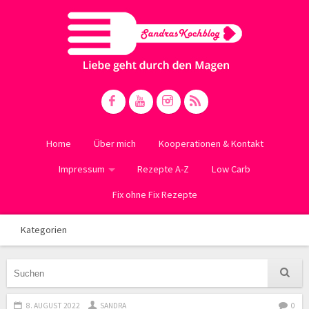
Home
Über mich
Kooperationen & Kontakt
Impressum
Rezepte A-Z
Low Carb
Fix ohne Fix Rezepte
Kategorien
8. AUGUST 2022
SANDRA
0