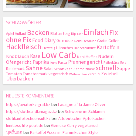
SCHLAGWÖRTER
Einfach
Backen
Fix
Blätterteig
Apfel
Auflauf
Dip
Eier
ohne Fix
Food Diary
Gemüse
Gratin
Grillen
Gemüsebrühe
Hackfleisch
Kartoffeln
Hähnchen
Hefeteig
Hähnchenbrust
Low Carb
Käse
Knoblauch
Nudeln
Mehl
Muffins
Paprika
Pfannengericht
Ofengericht
Pasta
Reibekäse
Reis
Party
schnell
Sahne
Suppe
Salat
Rinderhack
Schafskäse
Schmelzkäse
Zwiebel
Tomaten
Tomatenmark
vegetarisch
Zucchini
Weihnachten
Überbacken
NEUESTE KOMMENTARE
https://aviatorkzigrat.kz
bei
Lasagne a`la Jamie Oliver
https://slottica-dl.imagaz.kz
bei
Schweine im Schlamm
slotik.infotechconsult.kz
bei
Altdeutscher Apfelkuchen
limitless life peptide
bei
Gemüse Curry vegetarisch
บุหรี่นอก
bei
Kartoffel Pizza im Flammkuchen Style