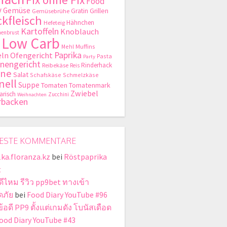
Food
y
Gemüse
Gratin
Grillen
Gemüsebrühe
kfleisch
Hähnchen
Hefeteig
Kartoffeln
Knoblauch
enbrust
Low Carb
Mehl
Muffins
Paprika
ln
Ofengericht
Pasta
Party
nengericht
Rinderhack
Reibekäse
Reis
hne
Salat
Schafskäse
Schmelzkäse
nell
Suppe
Tomaten
Tomatenmark
Zwiebel
arisch
Zucchini
Weihnachten
rbacken
ESTE KOMMENTARE
1ka.floranza.kz
bei
Röstpaprika
t
ดีไหม รีวิว pp9bet ทางเข้า
ดภัย
bei
Food Diary YouTube #96
้อดี PP9 ตั้งแต่เกมดัง โบนัสเดือด
ood Diary YouTube #43