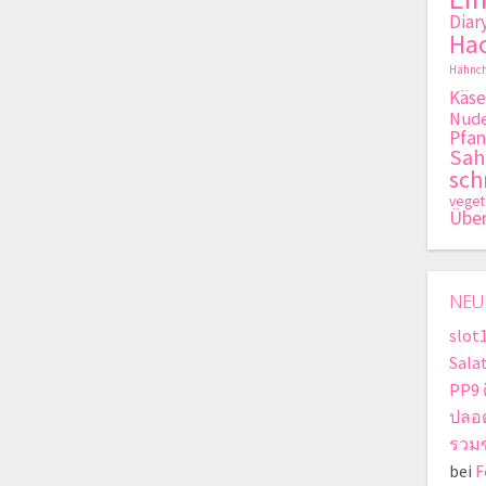
Diar
Hac
Hähnch
Käse
Nude
Pfan
Sa
sch
veget
Übe
NEU
slot
Sala
PP9 
ปลอ
รวมข
bei
F