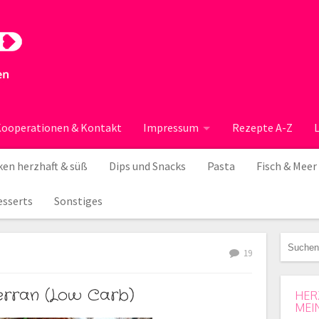
ooperationen & Kontakt
Impressum
Rezepte A-Z
en herzhaft & süß
Dips und Snacks
Pasta
Fisch & Meer
esserts
Sonstiges
19
erran (Low Carb)
HER
MEI