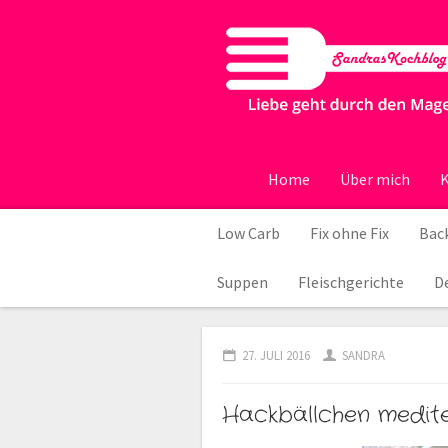
Home
Über mich
K
Low Carb
Fix ohne Fix
Back
Suppen
Fleischgerichte
D
27. JULI 2016
SANDRA
Hackbällchen medit