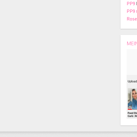
PP9
PP9 
Rose
MEI