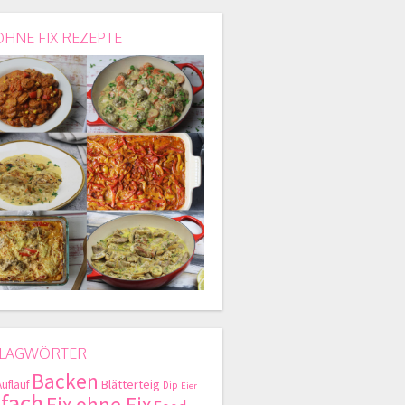
OHNE FIX REZEPTE
LAGWÖRTER
Backen
Blätterteig
Auflauf
Dip
Eier
nfach
Fix ohne Fix