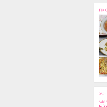
FIX 
SCH
Apfel
Ei