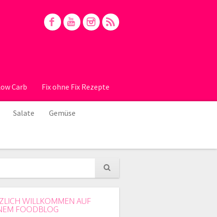
Low Carb
Fix ohne Fix Rezepte
Salate
Gemüse
ZLICH WILLKOMMEN AUF
NEM FOODBLOG