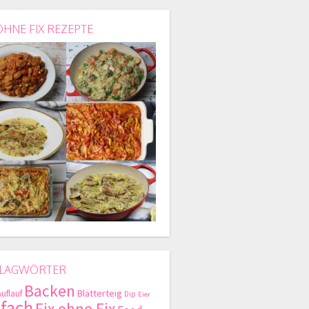
OHNE FIX REZEPTE
LAGWÖRTER
Backen
Blätterteig
Auflauf
Dip
Eier
nfach
Fix ohne Fix