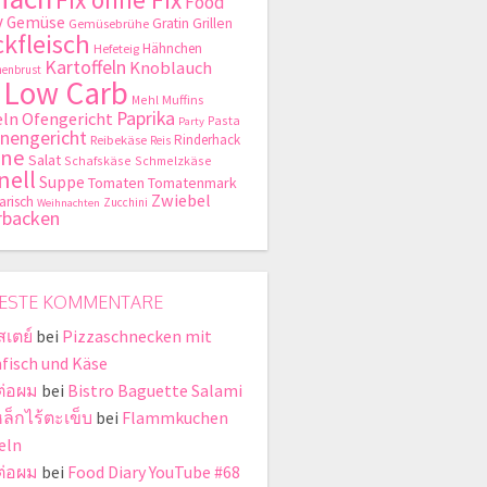
Food
y
Gemüse
Gratin
Grillen
Gemüsebrühe
kfleisch
Hähnchen
Hefeteig
Kartoffeln
Knoblauch
enbrust
Low Carb
Mehl
Muffins
Paprika
ln
Ofengericht
Pasta
Party
nengericht
Rinderhack
Reibekäse
Reis
hne
Salat
Schafskäse
Schmelzkäse
nell
Suppe
Tomaten
Tomatenmark
Zwiebel
arisch
Zucchini
Weihnachten
rbacken
ESTE KOMMENTARE
สเตย์
bei
Pizzaschnecken mit
fisch und Käse
ต่อผม
bei
Bistro Baguette Salami
หล็กไร้ตะเข็บ
bei
Flammkuchen
eln
ต่อผม
bei
Food Diary YouTube #68