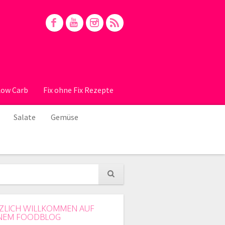
Low Carb
Fix ohne Fix Rezepte
Salate
Gemüse
ZLICH WILLKOMMEN AUF
NEM FOODBLOG