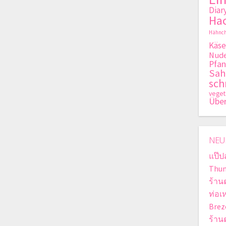
Diar
Hac
Hähnch
Käse
Nude
Pfan
Sa
sch
veget
Übe
NEU
แป๊ป
Thun
ร้าน
ท่อเ
Brez
ร้าน