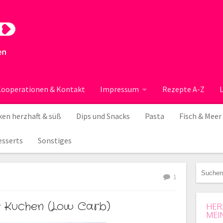
ooperationen & Kontakt
Impressum
Rezepte A-Z
en herzhaft & süß
Dips und Snacks
Pasta
Fisch & Meer
esserts
Sonstiges
1
s Kuchen (Low Carb)
HER
MEI