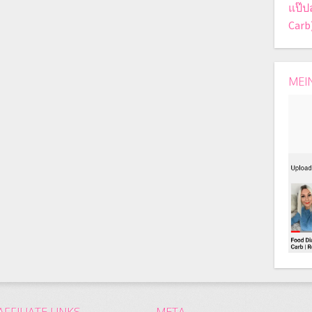
แป๊ป
Carb
MEI