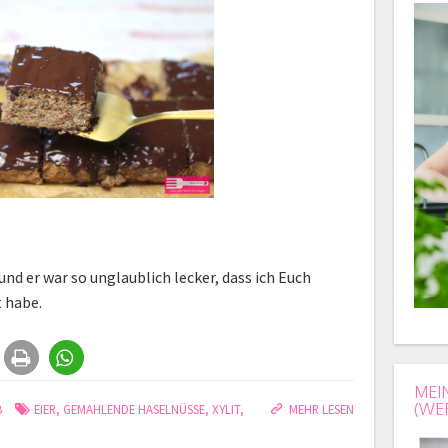
nd er war so unglaublich lecker, dass ich Euch
 habe.
MEI
(WE
B
EIER
,
GEMAHLENDE HASELNÜSSE
,
XYLIT
,
MEHR LESEN