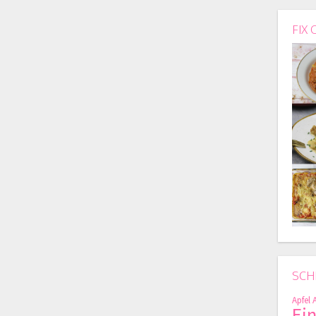
FIX 
SCH
Apfel
Ei