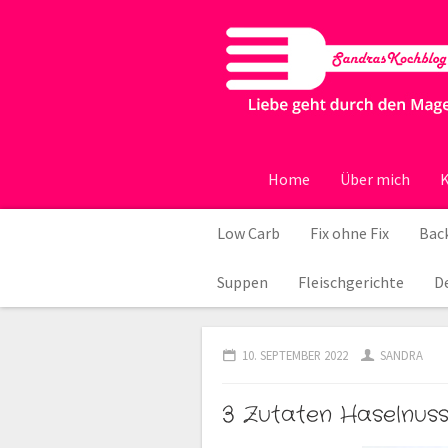
Home
Über mich
K
Low Carb
Fix ohne Fix
Back
Suppen
Fleischgerichte
D
10. SEPTEMBER 2022
SANDRA
3 Zutaten Haselnus