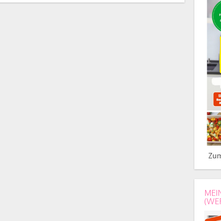
Zum
MEI
(WE