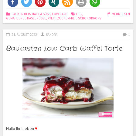
BACKEN HERZHAFT & SÜSS
,
LOW CARB
EIER
,
MEHR LESEN
GEMAHLENDE HASELNÜSSE
,
XYLIT
,
ZUCKERFREIE SCHOKODROPS
21. AUGUST 2022
SANDRA
1
Baukasten Low Carb Waffel Torte
Hallo Ihr Lieben
♥