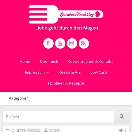
Home
Über mich
Kooperationen & Kontakt
Impressum
Rezepte A-Z
Low Carb
Fix ohne Fix Rezepte
Kategorien
10. SEPTEMBER 2022
SANDRA
1