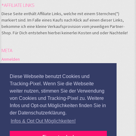
*AFFILIATE LINKS
Diese Seite enthält Affiliate Links, welche mit einem Sternchen(*)
markiert sind. Im Falle eines Kaufs nach Klick auf einen dieser Links,
bekomme ich eine kleine Verkaufsprovision vom jeweiligen Partner-
Shop. Für Dich entstehen hierbei keinerlei Kosten und oder Nachteile!
META
Anmelden
Feed der Einträge
Kommentare-Feed
Diese Webseite benutzt Cookies und
WordPress.org
Tracking-Pixel. Wenn Sie die Webseite
weiter nutzen, stimmen Sie der Verwendung
Google Analytics deaktivieren
von Cookies und Tracking-Pixel zu. Weitere
Infos und Opt-out Möglichkeiten finden Sie in
der Datenschutzerklärung.
Infos & Opt Out Möglichkeiten!