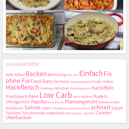
SCHLAGWÖRTER
Einfach
Backen
Fix
Blätterteig
Apfel
Auflauf
Dip
Eier
ohne Fix
Food Diary
Gemüse
Gratin
Grillen
Gemüsebrühe
Hackfleisch
Kartoffeln
Hähnchen
Hefeteig
Hähnchenbrust
Low Carb
Käse
Knoblauch
Nudeln
Mehl
Muffins
Paprika
Pfannengericht
Ofengericht
Pasta
Reibekäse
Reis
Party
schnell
Sahne
Suppe
Salat
Rinderhack
Schafskäse
Schmelzkäse
Zwiebel
Tomaten
Tomatenmark
vegetarisch
Zucchini
Weihnachten
Überbacken