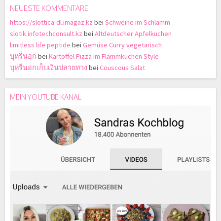
NEUESTE KOMMENTARE
https://slottica-dl.imagaz.kz
bei
Schweine im Schlamm
slotik.infotechconsult.kz
bei
Altdeutscher Apfelkuchen
limitless life peptide
bei
Gemüse Curry vegetarisch
บุหรี่นอก
bei
Kartoffel Pizza im Flammkuchen Style
บุหรี่นอกเก็บเงินปลายทาง
bei
Couscous Salat
MEIN YOUTUBE KANAL