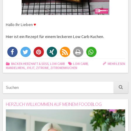
Hallo Ihr Lieben
♥
Hier ist ein Rezept für einem leckeren Low Carb Kuchen.
BACKEN HERZHAFT & SÜSS
,
LOW CARB
LOW CARB
,
MEHR LESEN
MANDELMEHL
,
XYLIT
,
ZITRONE
,
ZITRONENKUCHEN
HERZLICH WILLKOMMEN AUF MEINEM FOODBLOG