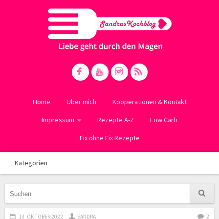
Home
Über mich
Kooperationen & Kontakt
Impressum
Rezepte A-Z
Low Carb
Fix ohne Fix Rezepte
Kategorien
13. OKTOBER 2022
SANDRA
2