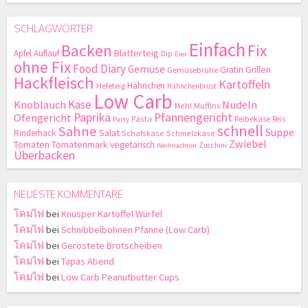
SCHLAGWÖRTER
Einfach
Backen
Fix
Blätterteig
Apfel
Auflauf
Dip
Eier
ohne Fix
Food Diary
Gemüse
Gratin
Grillen
Gemüsebrühe
Hackfleisch
Kartoffeln
Hähnchen
Hefeteig
Hähnchenbrust
Low Carb
Käse
Knoblauch
Nudeln
Mehl
Muffins
Paprika
Pfannengericht
Ofengericht
Pasta
Reibekäse
Reis
Party
schnell
Sahne
Suppe
Salat
Rinderhack
Schafskäse
Schmelzkäse
Zwiebel
Tomaten
Tomatenmark
vegetarisch
Zucchini
Weihnachten
Überbacken
NEUESTE KOMMENTARE
โคมไฟ
bei
Knusper Kartoffel Würfel
โคมไฟ
bei
Schnibbelbohnen Pfanne (Low Carb)
โคมไฟ
bei
Geröstete Brotscheiben
โคมไฟ
bei
Tapas Abend
โคมไฟ
bei
Low Carb Peanutbutter Cups