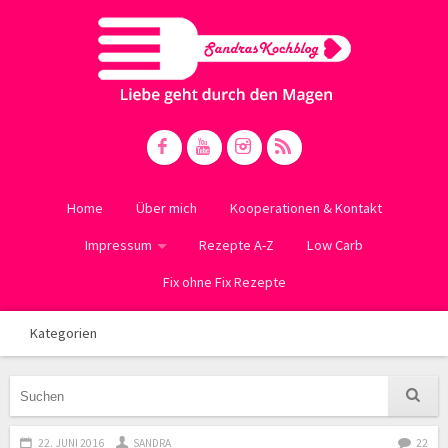
Home
Über mich
Kooperationen & Kontakt
Impressum
Rezepte A-Z
Low Carb
Fix ohne Fix Rezepte
Kategorien
22. JUNI 2016
SANDRA
22