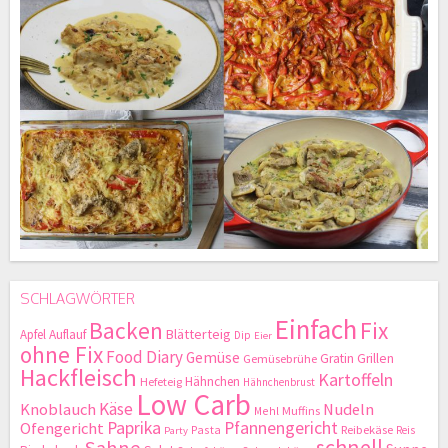
SCHLAGWÖRTER
Einfach
Backen
Fix
Blätterteig
Apfel
Auflauf
Dip
Eier
ohne Fix
Food Diary
Gemüse
Gratin
Grillen
Gemüsebrühe
Hackfleisch
Kartoffeln
Hähnchen
Hefeteig
Hähnchenbrust
Low Carb
Käse
Knoblauch
Nudeln
Mehl
Muffins
Paprika
Pfannengericht
Ofengericht
Pasta
Reibekäse
Reis
Party
schnell
Sahne