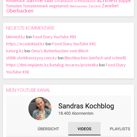
Suppe
Salat
Rinderhack
Schafskäse
Schmelzkäse
Zwiebel
Tomaten
Tomatenmark
vegetarisch
Zucchini
Weihnachten
Überbacken
NEUESTE KOMMENTARE
labmed.kz
bei
Food Diary YouTube #83
https://ecodoklad.kz
bei
Food Diary YouTube #42
katorg.kz
bei
Oma’s Butterkuchen vom Blech
sl0tik.slottikaotzyvy.com.kz
bei
Blechkuchen (einfach und schnell)
https://dmi-implants.kz/katalog-tovarov/protetika
bei
Food Diary
YouTube #38
MEIN YOUTUBE KANAL