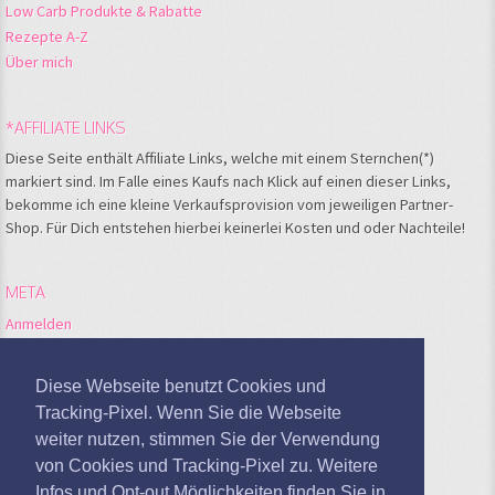
Low Carb Produkte & Rabatte
Rezepte A-Z
Über mich
*AFFILIATE LINKS
Diese Seite enthält Affiliate Links, welche mit einem Sternchen(*)
markiert sind. Im Falle eines Kaufs nach Klick auf einen dieser Links,
bekomme ich eine kleine Verkaufsprovision vom jeweiligen Partner-
Shop. Für Dich entstehen hierbei keinerlei Kosten und oder Nachteile!
META
Anmelden
Feed der Einträge
Kommentare-Feed
Diese Webseite benutzt Cookies und
WordPress.org
Tracking-Pixel. Wenn Sie die Webseite
weiter nutzen, stimmen Sie der Verwendung
Google Analytics deaktivieren
von Cookies und Tracking-Pixel zu. Weitere
Infos und Opt-out Möglichkeiten finden Sie in