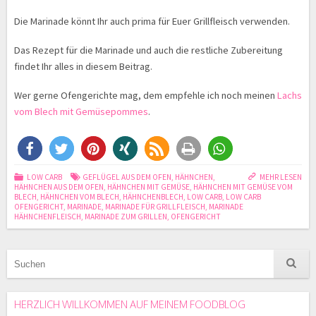
Die Marinade könnt Ihr auch prima für Euer Grillfleisch verwenden.
Das Rezept für die Marinade und auch die restliche Zubereitung
findet Ihr alles in diesem Beitrag.
Wer gerne Ofengerichte mag, dem empfehle ich noch meinen
Lachs
vom Blech mit Gemüsepommes
.
LOW CARB
GEFLÜGEL AUS DEM OFEN
,
HÄHNCHEN
,
MEHR LESEN
HÄHNCHEN AUS DEM OFEN
,
HÄHNCHEN MIT GEMÜSE
,
HÄHNCHEN MIT GEMÜSE VOM
BLECH
,
HÄHNCHEN VOM BLECH
,
HÄHNCHENBLECH
,
LOW CARB
,
LOW CARB
OFENGERICHT
,
MARINADE
,
MARINADE FÜR GRILLFLEISCH
,
MARINADE
HÄHNCHENFLEISCH
,
MARINADE ZUM GRILLEN
,
OFENGERICHT
HERZLICH WILLKOMMEN AUF MEINEM FOODBLOG