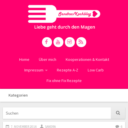
Home
Über mich
Kooperationen & Kontakt
Impressum
Rezepte A-Z
Low Carb
Fix ohne Fix Rezepte
Kategorien
7. NOVEMBER 2016
SANDRA
6