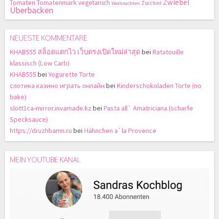
Zwiebel
Tomaten
Tomatenmark
vegetarisch
Zucchini
Weihnachten
Überbacken
NEUESTE KOMMENTARE
KHAB555 สล็อตแตกไว เว็บตรงเปิดใหม่ล่าสุด
bei
Ratatouille
klassisch (Low Carb)
KHAB555
bei
Yogurette Torte
слотика казино играть онлайн
bei
Kinderschokoladen Torte (no
bake)
slott1ca-mirror.invamade.kz
bei
Pasta all` Amatriciana (scharfe
Specksauce)
https://druzhbamn.ru
bei
Hähnchen a`la Provence
MEIN YOUTUBE KANAL