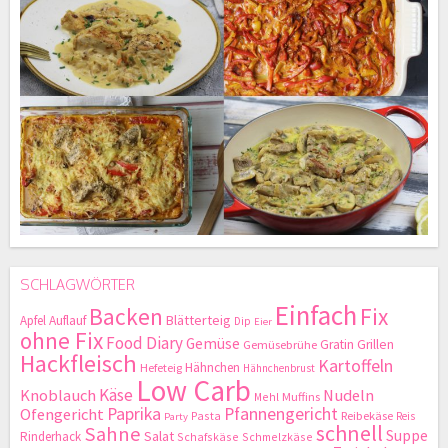
SCHLAGWÖRTER
Einfach
Backen
Fix
Blätterteig
Apfel
Auflauf
Dip
Eier
ohne Fix
Food Diary
Gemüse
Gratin
Grillen
Gemüsebrühe
Hackfleisch
Kartoffeln
Hähnchen
Hefeteig
Hähnchenbrust
Low Carb
Käse
Knoblauch
Nudeln
Mehl
Muffins
Paprika
Pfannengericht
Ofengericht
Pasta
Reibekäse
Reis
Party
schnell
Sahne
Suppe
Salat
Rinderhack
Schafskäse
Schmelzkäse