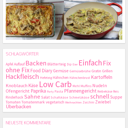
SCHLAGWÖRTER
Einfach
Backen
Fix
Blätterteig
Apfel
Auflauf
Dip
Eier
ohne Fix
Food Diary
Gemüse
Gratin
Grillen
Gemüsebrühe
Hackfleisch
Kartoffeln
Hähnchen
Hefeteig
Hähnchenbrust
Low Carb
Käse
Knoblauch
Nudeln
Mehl
Muffins
Paprika
Pfannengericht
Ofengericht
Pasta
Reibekäse
Reis
Party
schnell
Sahne
Suppe
Salat
Rinderhack
Schafskäse
Schmelzkäse
Zwiebel
Tomaten
Tomatenmark
vegetarisch
Zucchini
Weihnachten
Überbacken
NEUESTE KOMMENTARE