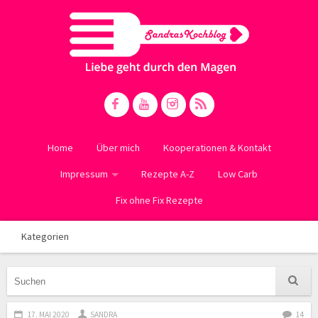
Home
Über mich
Kooperationen & Kontakt
Impressum
Rezepte A-Z
Low Carb
Fix ohne Fix Rezepte
Kategorien
17. MAI 2020
SANDRA
14