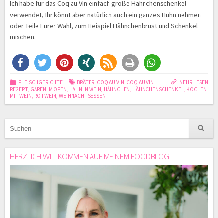
Ich habe für das Coq au Vin einfach große Hähnchenschenkel
verwendet, Ihr könnt aber natürlich auch ein ganzes Huhn nehmen
oder Teile Eurer Wahl, zum Beispiel Hähnchenbrust und Schenkel
mischen.
FLEISCHGERICHTE
BRÄTER
,
COQ AU VIN
,
COQ AU VIN
MEHR LESEN
REZEPT
,
GAREN IM OFEN
,
HAHN IN WEIN
,
HÄHNCHEN
,
HÄHNCHENSCHENKEL
,
KOCHEN
MIT WEIN
,
ROTWEIN
,
WEIHNACHTSESSEN
HERZLICH WILLKOMMEN AUF MEINEM FOODBLOG