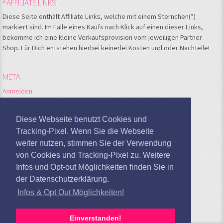
*AFFILIATE LINKS
Diese Seite enthält Affiliate Links, welche mit einem Sternchen(*)
markiert sind. Im Falle eines Kaufs nach Klick auf einen dieser Links,
bekomme ich eine kleine Verkaufsprovision vom jeweiligen Partner-
Shop. Für Dich entstehen hierbei keinerlei Kosten und oder Nachteile!
META
Anmelden
Feed der Einträge
Kommentare-Feed
Diese Webseite benutzt Cookies und
WordPress.org
Tracking-Pixel. Wenn Sie die Webseite
weiter nutzen, stimmen Sie der Verwendung
Google Analytics deaktivieren
von Cookies und Tracking-Pixel zu. Weitere
Infos und Opt-out Möglichkeiten finden Sie in
der Datenschutzerklärung.
Infos & Opt Out Möglichkeiten!
Einverstanden!