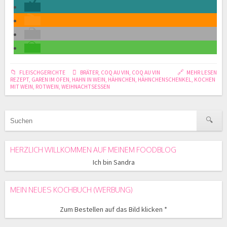
FLEISCHGERICHTE
BRÄTER
,
COQ AU VIN
,
COQ AU VIN
MEHR LESEN
REZEPT
,
GAREN IM OFEN
,
HAHN IN WEIN
,
HÄHNCHEN
,
HÄHNCHENSCHENKEL
,
KOCHEN
MIT WEIN
,
ROTWEIN
,
WEIHNACHTSESSEN
HERZLICH WILLKOMMEN AUF MEINEM FOODBLOG
Ich bin Sandra
MEIN NEUES KOCHBUCH (WERBUNG)
Zum Bestellen auf das Bild klicken *