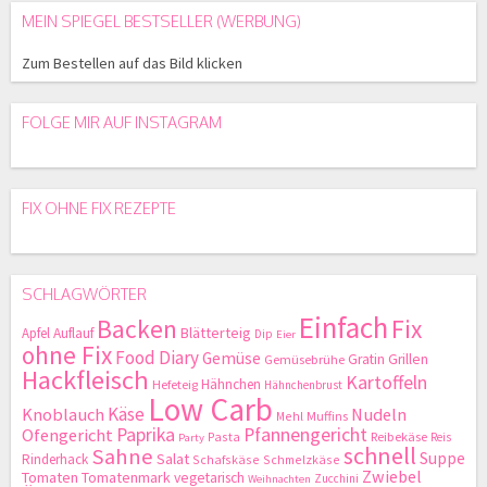
MEIN SPIEGEL BESTSELLER (WERBUNG)
Zum Bestellen auf das Bild klicken
FOLGE MIR AUF INSTAGRAM
FIX OHNE FIX REZEPTE
SCHLAGWÖRTER
Einfach
Backen
Fix
Blätterteig
Apfel
Auflauf
Dip
Eier
ohne Fix
Food Diary
Gemüse
Gratin
Grillen
Gemüsebrühe
Hackfleisch
Kartoffeln
Hähnchen
Hefeteig
Hähnchenbrust
Low Carb
Käse
Knoblauch
Nudeln
Mehl
Muffins
Paprika
Pfannengericht
Ofengericht
Pasta
Reibekäse
Reis
Party
schnell
Sahne
Suppe
Salat
Rinderhack
Schafskäse
Schmelzkäse
Zwiebel
Tomaten
Tomatenmark
vegetarisch
Zucchini
Weihnachten