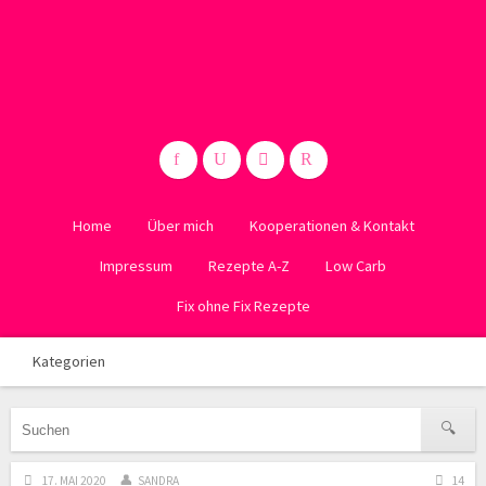
Home
Über mich
Kooperationen & Kontakt
Impressum
Rezepte A-Z
Low Carb
Fix ohne Fix Rezepte
Kategorien
17. MAI 2020
SANDRA
14