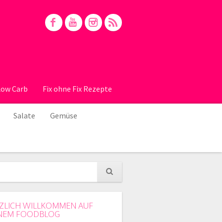
Low Carb
Fix ohne Fix Rezepte
Salate
Gemüse
ZLICH WILLKOMMEN AUF
NEM FOODBLOG