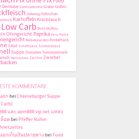
Food
y
Gemüse
Gratin
Grillen
Gemüsebrühe
kfleisch
Hähnchen
Hefeteig
Kartoffeln
Knoblauch
enbrust
Low Carb
Mehl
Muffins
Paprika
ln
Ofengericht
Pasta
Party
nengericht
Rinderhack
Reibekäse
Reis
hne
Salat
Schafskäse
Schmelzkäse
nell
Suppe
Tomaten
Tomatenmark
Zwiebel
arisch
Zucchini
Weihnachten
rbacken
ESTE KOMMENTARE
่นอก
bei
Cheeseburger Suppe
 Carb)
88 และ abm888 vip net แหล่ง
สล็อต
bei
Pfeffer Rahm
hnetzeltes
ี่นอกเก็บเงินปลายทาง
bei
Food