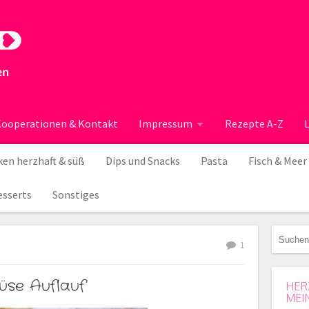
ooperationen & Kontakt
Impressum
Rezepte A-Z
en herzhaft & süß
Dips und Snacks
Pasta
Fisch & Meer
esserts
Sonstiges
1
se Auflauf
HER
MEI