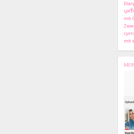
Diar
บุหร
mit 
Zwie
султ
mit 
MEI