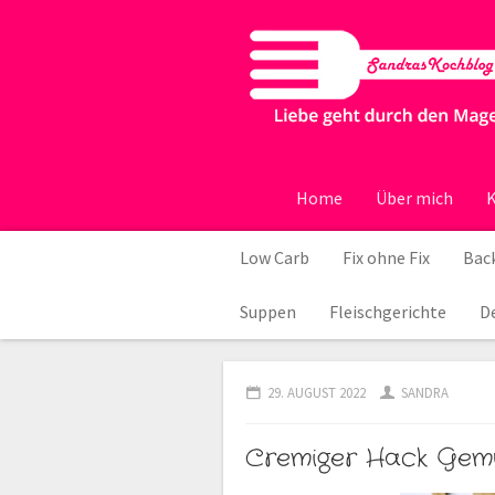
Home
Über mich
K
Low Carb
Fix ohne Fix
Back
Suppen
Fleischgerichte
D
29. AUGUST 2022
SANDRA
Cremiger Hack Gemü