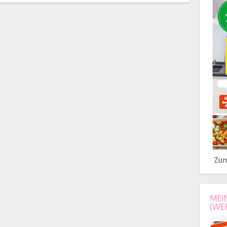
Zum
MEI
(WE