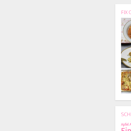
FIX 
SCH
Apfel
Ei