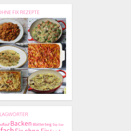
OHNE FIX REZEPTE
LAGWÖRTER
Backen
Blätterteig
Auflauf
Dip
Eier
nfach
Fix ohne Fix