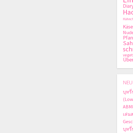
Diar
Hac
Hähnch
Käse
Nude
Pfan
Sa
sch
veget
Übe
NEU
บุหรี
(Low
ABM8
เล่น
Gesc
บุหร