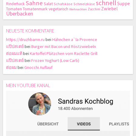
schnell
Sahne
Suppe
Salat
Rinderhack
Schafskäse
Schmelzkäse
Zwiebel
Tomaten
Tomatenmark
vegetarisch
Zucchini
Weihnachten
Überbacken
NEUESTE KOMMENTARE
https://druzhbamn.ru
bei
Hähnchen a`la Provence
แป๊ปสเตย์
bei
Burger mit Bacon und Röstzwiebeln
ต่อผมแท้
bei
Kartoffel Plätzchen vom Raclette Grill
แป๊ปสเตย์
bei
Frozen Yoghurt (Low Carb)
ต่อผม
bei
Gnocchi Auflauf
MEIN YOUTUBE KANAL