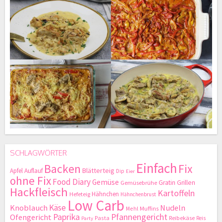
SCHLAGWÖRTER
Einfach
Backen
Fix
Blätterteig
Apfel
Auflauf
Dip
Eier
ohne Fix
Food Diary
Gemüse
Gratin
Grillen
Gemüsebrühe
Hackfleisch
Kartoffeln
Hähnchen
Hefeteig
Hähnchenbrust
Low Carb
Käse
Knoblauch
Nudeln
Mehl
Muffins
Paprika
Pfannengericht
Ofengericht
Pasta
Reibekäse
Reis
Party