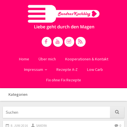
Home
Über mich
Kooperationen & Kontakt
Impressum
Rezepte A-Z
Low Carb
Fix ohne Fix Rezepte
Kategorien
8. JUNI 2016
SANDRA
0