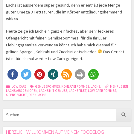
Lachs ist ausserdem super gesund, denn er enthält jede Menge
guter Omega 3 Fettsäuren, die im Körper entzündungshemmend
wirken.
Heute zeige ich Euch ein ganz einfaches, aber sehr leckeres
Ofengericht mit feinen Gemüsepommes, für die Ihr Euer
Lieblingsgemüse verwenden könnt. Ich habe mich diesmal für
grünen Spargel, Kohlrabi und Zucchini entschieden
Das Gericht
ist natürlich mal wieder Low Carb geeignet.
LOW CARB
GEMÜSEPOMMES
,
KOHLRABI POMMES
,
LACHS
,
MEHR LESEN
LACHS AUS DEM OFEN
,
LACHS MIT GEMÜSE
,
LACHSFILET
,
LOW CARB POMMES
,
OFENGERICHT
,
OFENLACHS
HERZLICH WILLKOMMEN AUF MEINEM FOODBLOG