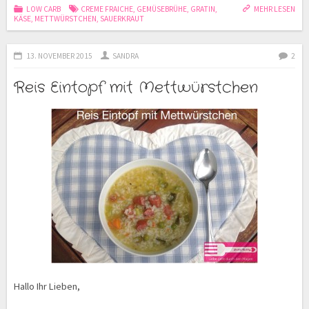
LOW CARB
CREME FRAICHE
,
GEMÜSEBRÜHE
,
GRATIN
,
MEHR LESEN
KÄSE
,
METTWÜRSTCHEN
,
SAUERKRAUT
13. NOVEMBER 2015
SANDRA
2
Reis Eintopf mit Mettwürstchen
Hallo Ihr Lieben,