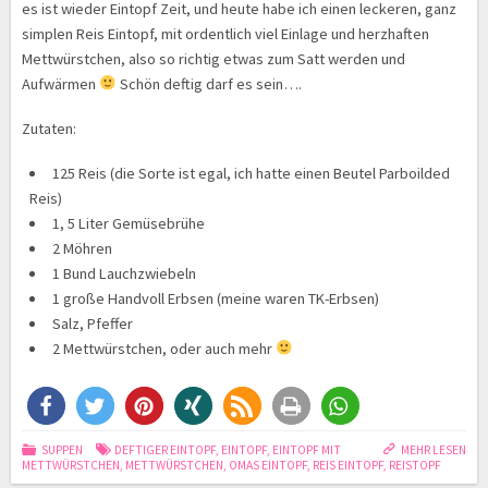
es ist wieder Eintopf Zeit, und heute habe ich einen leckeren, ganz
simplen Reis Eintopf, mit ordentlich viel Einlage und herzhaften
Mettwürstchen, also so richtig etwas zum Satt werden und
Aufwärmen
Schön deftig darf es sein….
Zutaten:
125 Reis (die Sorte ist egal, ich hatte einen Beutel Parboilded
Reis)
1, 5 Liter Gemüsebrühe
2 Möhren
1 Bund Lauchzwiebeln
1 große Handvoll Erbsen (meine waren TK-Erbsen)
Salz, Pfeffer
2 Mettwürstchen, oder auch mehr
SUPPEN
DEFTIGER EINTOPF
,
EINTOPF
,
EINTOPF MIT
MEHR LESEN
METTWÜRSTCHEN
,
METTWÜRSTCHEN
,
OMAS EINTOPF
,
REIS EINTOPF
,
REISTOPF