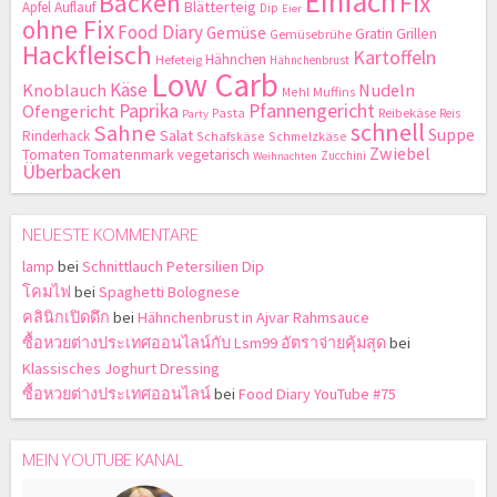
Einfach
Backen
Fix
Blätterteig
Apfel
Auflauf
Dip
Eier
ohne Fix
Food Diary
Gemüse
Gratin
Grillen
Gemüsebrühe
Hackfleisch
Kartoffeln
Hähnchen
Hefeteig
Hähnchenbrust
Low Carb
Käse
Knoblauch
Nudeln
Mehl
Muffins
Paprika
Pfannengericht
Ofengericht
Pasta
Reibekäse
Reis
Party
schnell
Sahne
Suppe
Salat
Rinderhack
Schafskäse
Schmelzkäse
Zwiebel
Tomaten
Tomatenmark
vegetarisch
Zucchini
Weihnachten
Überbacken
NEUESTE KOMMENTARE
lamp
bei
Schnittlauch Petersilien Dip
โคมไฟ
bei
Spaghetti Bolognese
คลินิกเปิดดึก
bei
Hähnchenbrust in Ajvar Rahmsauce
ซื้อหวยต่างประเทศออนไลน์กับ Lsm99 อัตราจ่ายคุ้มสุด
bei
Klassisches Joghurt Dressing
ซื้อหวยต่างประเทศออนไลน์
bei
Food Diary YouTube #75
MEIN YOUTUBE KANAL