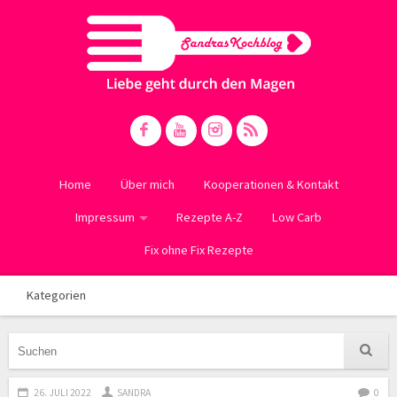
Home
Über mich
Kooperationen & Kontakt
Impressum
Rezepte A-Z
Low Carb
Fix ohne Fix Rezepte
Kategorien
26. JULI 2022
SANDRA
0