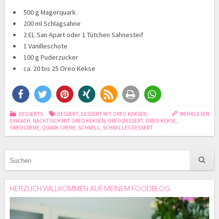
500 g Magerquark
200 ml Schlagsahne
2 EL San Apart oder 1 Tütchen Sahnesteif
1 Vanilleschote
100 g Puderzucker
ca. 20 bis 25 Oreo Kekse
DESSERTS
DESSERT
,
DESSERT MIT OREO KEKSEN
,
MEHR LESEN
EINFACH
,
NACHTISCH MIT OREO KEKSEN
,
OREO DESSERT
,
OREO KEKSE
,
OREOCREME
,
QUARK CREME
,
SCHNELL
,
SCHNELLES DESSERT
HERZLICH WILLKOMMEN AUF MEINEM FOODBLOG