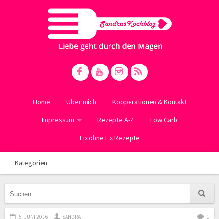
Home
Über mich
Kooperationen & Kontakt
Impressum
Rezepte A-Z
Low Carb
Fix ohne Fix Rezepte
Kategorien
5. JUNI 2016
SANDRA
1