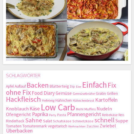
SCHLAGWÖRTER
Einfach
Backen
Fix
Blätterteig
Apfel
Auflauf
Dip
Eier
ohne Fix
Food Diary
Gemüse
Gratin
Grillen
Gemüsebrühe
Hackfleisch
Kartoffeln
Hähnchen
Hefeteig
Hähnchenbrust
Low Carb
Käse
Knoblauch
Nudeln
Mehl
Muffins
Paprika
Pfannengericht
Ofengericht
Pasta
Reibekäse
Reis
Party
schnell
Sahne
Suppe
Salat
Rinderhack
Schafskäse
Schmelzkäse
Zwiebel
Tomaten
Tomatenmark
vegetarisch
Zucchini
Weihnachten
Überbacken