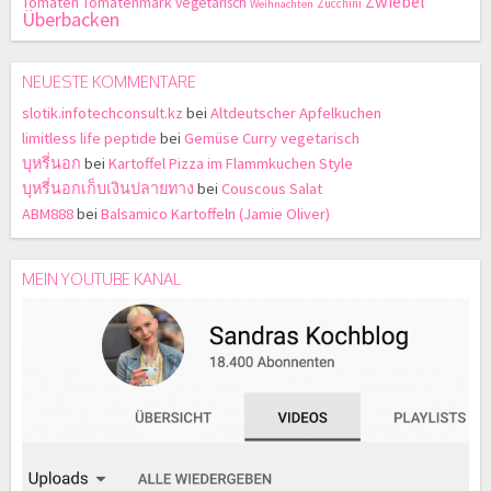
Zwiebel
Tomaten
Tomatenmark
vegetarisch
Zucchini
Weihnachten
Überbacken
NEUESTE KOMMENTARE
slotik.infotechconsult.kz
bei
Altdeutscher Apfelkuchen
limitless life peptide
bei
Gemüse Curry vegetarisch
บุหรี่นอก
bei
Kartoffel Pizza im Flammkuchen Style
บุหรี่นอกเก็บเงินปลายทาง
bei
Couscous Salat
ABM888
bei
Balsamico Kartoffeln (Jamie Oliver)
MEIN YOUTUBE KANAL