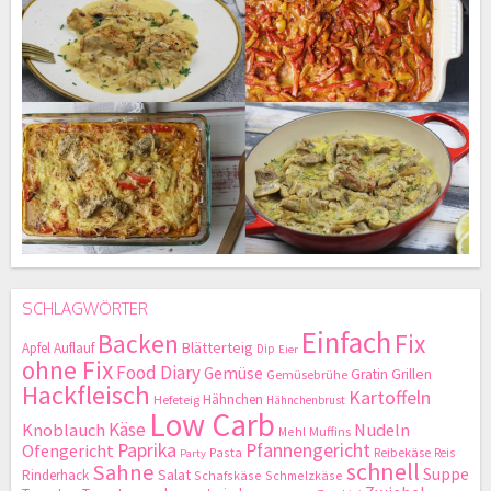
SCHLAGWÖRTER
Einfach
Backen
Fix
Blätterteig
Apfel
Auflauf
Dip
Eier
ohne Fix
Food Diary
Gemüse
Gratin
Grillen
Gemüsebrühe
Hackfleisch
Kartoffeln
Hähnchen
Hefeteig
Hähnchenbrust
Low Carb
Käse
Knoblauch
Nudeln
Mehl
Muffins
Paprika
Pfannengericht
Ofengericht
Pasta
Reibekäse
Reis
Party
schnell
Sahne
Suppe
Salat
Rinderhack
Schafskäse
Schmelzkäse