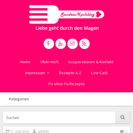
Home
Über mich
Kooperationen & Kontakt
Impressum
Rezepte A-Z
Low Carb
Fix ohne Fix Rezepte
Kategorien
5. JUNI 2016
SANDRA
1