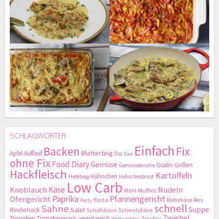
SCHLAGWÖRTER
Einfach
Backen
Fix
Blätterteig
Apfel
Auflauf
Dip
Eier
ohne Fix
Food Diary
Gemüse
Gratin
Grillen
Gemüsebrühe
Hackfleisch
Kartoffeln
Hähnchen
Hefeteig
Hähnchenbrust
Low Carb
Käse
Knoblauch
Nudeln
Mehl
Muffins
Paprika
Pfannengericht
Ofengericht
Pasta
Reibekäse
Reis
Party
schnell
Sahne
Suppe
Salat
Rinderhack
Schafskäse
Schmelzkäse
Zwiebel
Tomaten
Tomatenmark
vegetarisch
Zucchini
Weihnachten