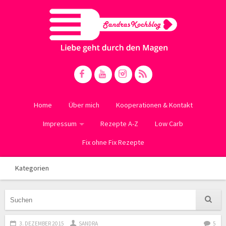
Home
Über mich
Kooperationen & Kontakt
Impressum
Rezepte A-Z
Low Carb
Fix ohne Fix Rezepte
Kategorien
3. DEZEMBER 2015
SANDRA
5