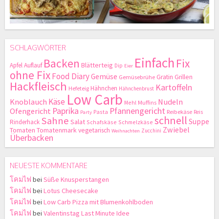
SCHLAGWÖRTER
Einfach
Backen
Fix
Blätterteig
Apfel
Auflauf
Dip
Eier
ohne Fix
Food Diary
Gemüse
Gratin
Grillen
Gemüsebrühe
Hackfleisch
Kartoffeln
Hähnchen
Hefeteig
Hähnchenbrust
Low Carb
Käse
Knoblauch
Nudeln
Mehl
Muffins
Paprika
Pfannengericht
Ofengericht
Pasta
Reibekäse
Reis
Party
schnell
Sahne
Suppe
Salat
Rinderhack
Schafskäse
Schmelzkäse
Zwiebel
Tomaten
Tomatenmark
vegetarisch
Zucchini
Weihnachten
Überbacken
NEUESTE KOMMENTARE
โคมไฟ
bei
Süße Knusperstangen
โคมไฟ
bei
Lotus Cheesecake
โคมไฟ
bei
Low Carb Pizza mit Blumenkohlboden
โคมไฟ
bei
Valentinstag Last Minute Idee