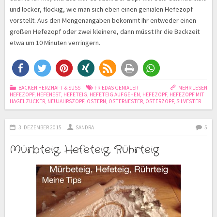
und locker, flockig, wie man sich eben einen genialen Hefezopf
vorstellt. Aus den Mengenangaben bekommt Ihr entweder einen
großen Hefezopf oder zwei kleinere, dann müsst Ihr die Backzeit
etwa um 10 Minuten verringern.
BACKEN HERZHAFT & SÜSS
FRIEDAS GENIALER
MEHR LESEN
HEFEZOPF
,
HEFENEST
,
HEFETEIG
,
HEFETEIG AUFGEHEN
,
HEFEZOPF
,
HEFEZOPF MIT
HAGELZUCKER
,
NEUJAHRSZOPF
,
OSTERN
,
OSTERNESTER
,
OSTERZOPF
,
SILVESTER
3. DEZEMBER 2015
SANDRA
5
Mürbteig, Hefeteig, Rührteig