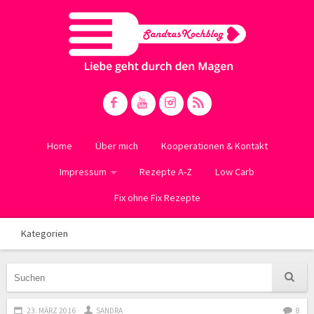
Home
Über mich
Kooperationen & Kontakt
Impressum
Rezepte A-Z
Low Carb
Fix ohne Fix Rezepte
Kategorien
23. MÄRZ 2016
SANDRA
8