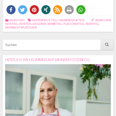
SONSTIGES
DER PERFEKTE TEIG
,
GRUNDREGELN TEIG
,
MEHR LESEN
HEFETEIG
,
HEFETEIG AUFGEHEN
,
MÜRBETEIG
,
PLÄTZCHENTEIG
,
RÜHRTEIG
,
WEIHNACHTSPLÄTZCHEN
HERZLICH WILLKOMMEN AUF MEINEM FOODBLOG