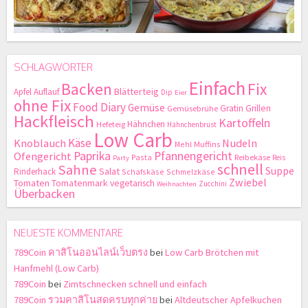
SCHLAGWÖRTER
Einfach
Backen
Fix
Blätterteig
Apfel
Auflauf
Dip
Eier
ohne Fix
Food Diary
Gemüse
Gratin
Grillen
Gemüsebrühe
Hackfleisch
Kartoffeln
Hähnchen
Hefeteig
Hähnchenbrust
Low Carb
Käse
Knoblauch
Nudeln
Mehl
Muffins
Paprika
Pfannengericht
Ofengericht
Pasta
Reibekäse
Reis
Party
schnell
Sahne
Suppe
Salat
Rinderhack
Schafskäse
Schmelzkäse
Zwiebel
Tomaten
Tomatenmark
vegetarisch
Zucchini
Weihnachten
Überbacken
NEUESTE KOMMENTARE
789Coin คาสิโนออนไลน์เว็บตรง
bei
Low Carb Brötchen mit
Hanfmehl (Low Carb)
789Coin
bei
Zimtschnecken schnell und einfach
789Coin รวมคาสิโนสดครบทุกค่าย
bei
Altdeutscher Apfelkuchen