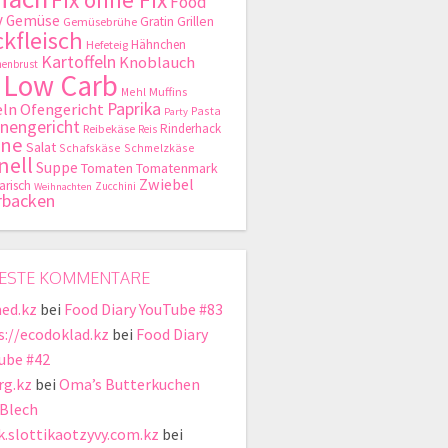
Food
y
Gemüse
Gratin
Grillen
Gemüsebrühe
kfleisch
Hähnchen
Hefeteig
Kartoffeln
Knoblauch
enbrust
Low Carb
Mehl
Muffins
Paprika
ln
Ofengericht
Pasta
Party
nengericht
Rinderhack
Reibekäse
Reis
hne
Salat
Schafskäse
Schmelzkäse
nell
Suppe
Tomaten
Tomatenmark
Zwiebel
arisch
Zucchini
Weihnachten
rbacken
ESTE KOMMENTARE
ed.kz
bei
Food Diary YouTube #83
s://ecodoklad.kz
bei
Food Diary
ube #42
rg.kz
bei
Oma’s Butterkuchen
Blech
ik.slottikaotzyvy.com.kz
bei