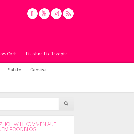
Low Carb
Fix ohne Fix Rezepte
Salate
Gemüse
ZLICH WILLKOMMEN AUF
NEM FOODBLOG