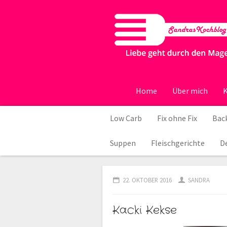
Home
Über mich
K
Low Carb
Fix ohne Fix
Back
Suppen
Fleischgerichte
D
22. OKTOBER 2016
SANDRA
Kacki Kekse