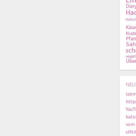
Diar
Hac
Hähnch
Käse
Nude
Pfan
Sa
sch
veget
Übe
NEU
labm
http
YouT
kato
vom 
sl0t