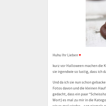
Huhu Ihr Lieben
♥
kurz vor Halloween machen die Ka
sie irgendwie so lustig, dass ic
Und da ich sie nun schon gebacken
Fotos davon und die kleinen Hau
gedacht, dass ein paar “Scheissh
Wort) es mal zu mir in die Kateg
wir es mal wieder…sag niemals n