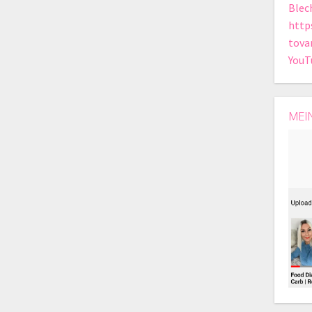
Blec
http
tova
YouT
MEI