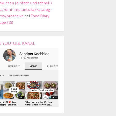
hkuchen (einfach und schnell)
s://dmi-implants.kz/katalog-
rov/protetika
bei
Food Diary
ube #38
N YOUTUBE KANAL