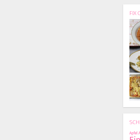
FIX 
SCH
Apfel
Ei