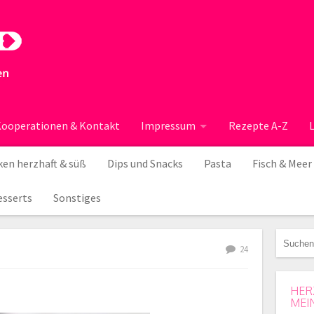
ooperationen & Kontakt
Impressum
Rezepte A-Z
en herzhaft & süß
Dips und Snacks
Pasta
Fisch & Meer
esserts
Sonstiges
24
HER
MEI