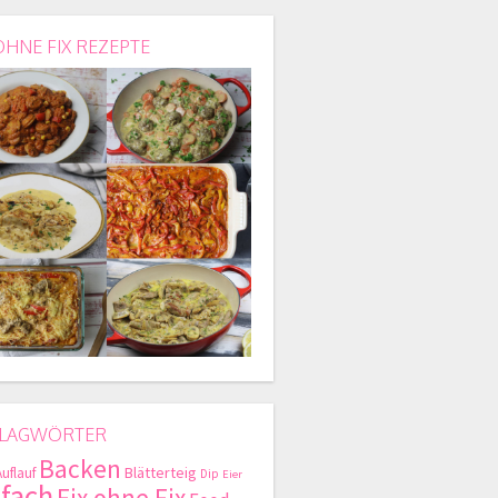
OHNE FIX REZEPTE
LAGWÖRTER
Backen
Blätterteig
Auflauf
Dip
Eier
nfach
Fix ohne Fix