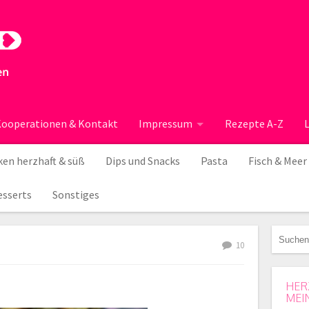
ooperationen & Kontakt
Impressum
Rezepte A-Z
en herzhaft & süß
Dips und Snacks
Pasta
Fisch & Meer
esserts
Sonstiges
10
HER
MEI