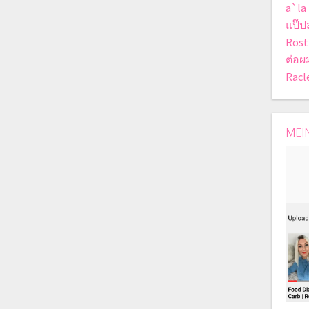
a`la
แป๊ป
Röst
ต่อผ
Racle
MEI