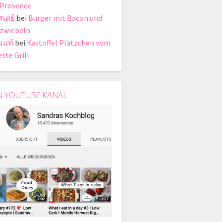
 Provence
สเตย์
bei
Burger mit Bacon und
zwiebeln
มแท้
bei
Kartoffel Plätzchen vom
tte Grill
N YOUTUBE KANAL