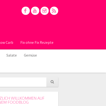
Low Carb
Fix ohne Fix Rezepte
Salate
Gemüse
ZLICH WILLKOMMEN AUF
NEM FOODBLOG