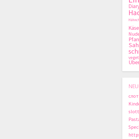
Diar
Hac
Hähnch
Käse
Nude
Pfan
Sa
sch
veget
Übe
NEU
слот
Kind
slot
Past
Spec
http