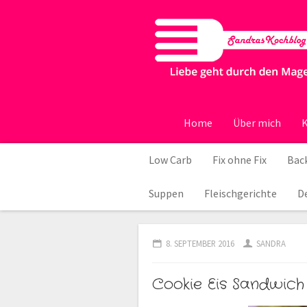
Home
Über mich
K
Low Carb
Fix ohne Fix
Back
Suppen
Fleischgerichte
D
8. SEPTEMBER 2016
SANDRA
Cookie Eis Sandwich