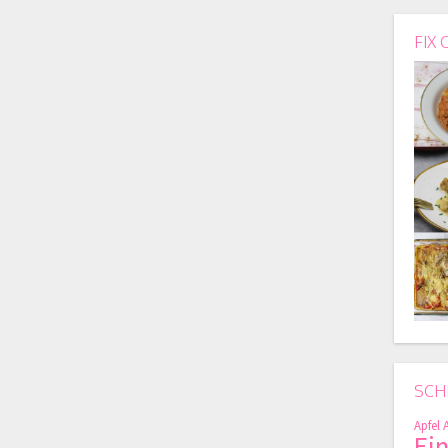
FIX 
SCH
Apfel
Ei