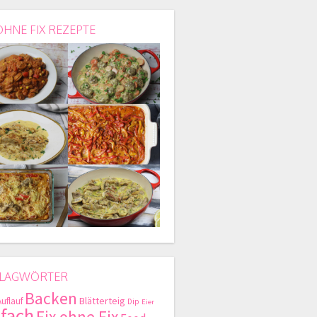
OHNE FIX REZEPTE
LAGWÖRTER
Backen
Blätterteig
Auflauf
Dip
Eier
nfach
Fix ohne Fix