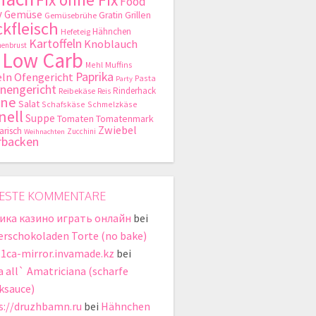
Food
y
Gemüse
Gratin
Grillen
Gemüsebrühe
kfleisch
Hähnchen
Hefeteig
Kartoffeln
Knoblauch
enbrust
Low Carb
Mehl
Muffins
Paprika
ln
Ofengericht
Pasta
Party
nengericht
Rinderhack
Reibekäse
Reis
hne
Salat
Schafskäse
Schmelzkäse
nell
Suppe
Tomaten
Tomatenmark
Zwiebel
arisch
Zucchini
Weihnachten
rbacken
ESTE KOMMENTARE
ика казино играть онлайн
bei
erschokoladen Torte (no bake)
t1ca-mirror.invamade.kz
bei
a all` Amatriciana (scharfe
ksauce)
s://druzhbamn.ru
bei
Hähnchen