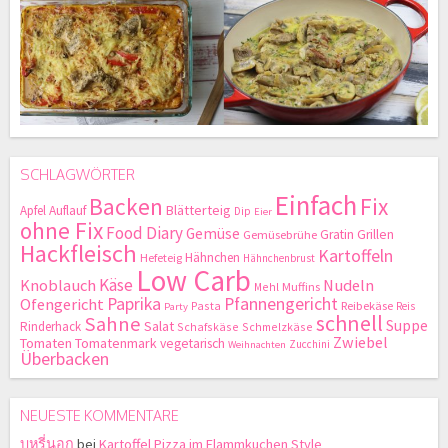
SCHLAGWÖRTER
Einfach
Backen
Fix
Blätterteig
Apfel
Auflauf
Dip
Eier
ohne Fix
Food Diary
Gemüse
Gratin
Grillen
Gemüsebrühe
Hackfleisch
Kartoffeln
Hähnchen
Hefeteig
Hähnchenbrust
Low Carb
Käse
Knoblauch
Nudeln
Mehl
Muffins
Paprika
Pfannengericht
Ofengericht
Pasta
Reibekäse
Reis
Party
schnell
Sahne
Suppe
Salat
Rinderhack
Schafskäse
Schmelzkäse
Zwiebel
Tomaten
Tomatenmark
vegetarisch
Zucchini
Weihnachten
Überbacken
NEUESTE KOMMENTARE
บุหรี่นอก
bei
Kartoffel Pizza im Flammkuchen Style