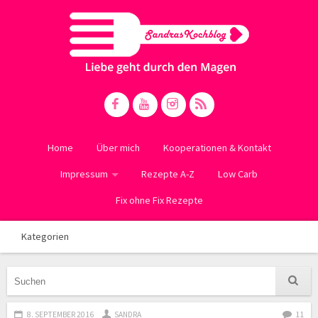
Home
Über mich
Kooperationen & Kontakt
Impressum
Rezepte A-Z
Low Carb
Fix ohne Fix Rezepte
Kategorien
8. SEPTEMBER 2016
SANDRA
11