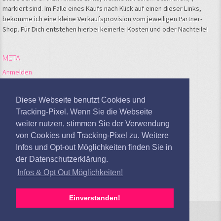
markiert sind. Im Falle eines Kaufs nach Klick auf einen dieser Links,
bekomme ich eine kleine Verkaufsprovision vom jeweiligen Partner-
Shop. Für Dich entstehen hierbei keinerlei Kosten und oder Nachteile!
META
Anmelden
Feed der Einträge
Kommentare-Feed
Diese Webseite benutzt Cookies und
WordPress.org
Tracking-Pixel. Wenn Sie die Webseite
weiter nutzen, stimmen Sie der Verwendung
Google Analytics deaktivieren
von Cookies und Tracking-Pixel zu. Weitere
Infos und Opt-out Möglichkeiten finden Sie in
der Datenschutzerklärung.
Infos & Opt Out Möglichkeiten!
Einverstanden!
Sandras Kochblog © 2026