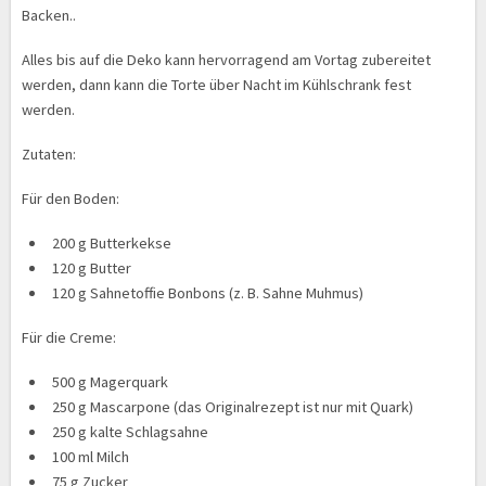
Backen..
Alles bis auf die Deko kann hervorragend am Vortag zubereitet
werden, dann kann die Torte über Nacht im Kühlschrank fest
werden.
Zutaten:
Für den Boden:
200 g Butterkekse
120 g Butter
120 g Sahnetoffie Bonbons (z. B. Sahne Muhmus)
Für die Creme:
500 g Magerquark
250 g Mascarpone (das Originalrezept ist nur mit Quark)
250 g kalte Schlagsahne
100 ml Milch
75 g Zucker