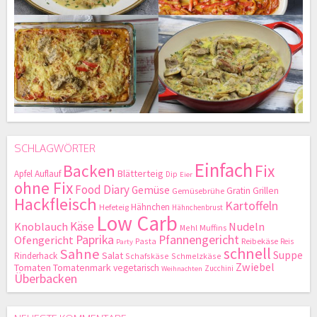
SCHLAGWÖRTER
Einfach
Backen
Fix
Blätterteig
Apfel
Auflauf
Dip
Eier
ohne Fix
Food Diary
Gemüse
Gratin
Grillen
Gemüsebrühe
Hackfleisch
Kartoffeln
Hähnchen
Hefeteig
Hähnchenbrust
Low Carb
Käse
Knoblauch
Nudeln
Mehl
Muffins
Paprika
Pfannengericht
Ofengericht
Pasta
Reibekäse
Reis
Party
schnell
Sahne
Suppe
Salat
Rinderhack
Schafskäse
Schmelzkäse
Zwiebel
Tomaten
Tomatenmark
vegetarisch
Zucchini
Weihnachten
Überbacken