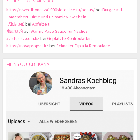
NEUESTE KOMMENTARE
https://sweetbonanza1000slotonline.ru/bonus/
bei
Burger mit
Camembert, Birne und Balsamico Zwiebeln
แป๊ปสเตย์
bei
Apfelzeit
ต่อผมแท้
bei
Warme Käse Sauce für Nachos
aviator-kz.com.kz
bei
Geplatzte Kohlrouladen
https://novaproject.kz
bei
Schneller Dip á la Remoulade
MEIN YOUTUBE KANAL