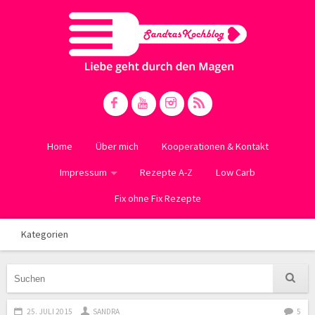
Home
Über mich
Kooperationen & Kontakt
Impressum
Rezepte A-Z
Low Carb
Fix ohne Fix Rezepte
Kategorien
25. JULI 2015
SANDRA
5