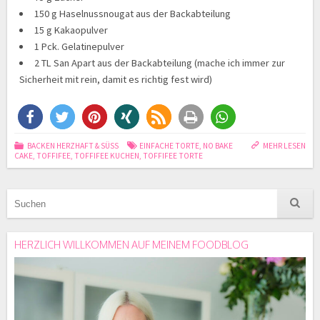
150 g Haselnussnougat aus der Backabteilung
15 g Kakaopulver
1 Pck. Gelatinepulver
2 TL San Apart aus der Backabteilung (mache ich immer zur
Sicherheit mit rein, damit es richtig fest wird)
BACKEN HERZHAFT & SÜSS
EINFACHE TORTE
,
NO BAKE
MEHR LESEN
CAKE
,
TOFFIFEE
,
TOFFIFEE KUCHEN
,
TOFFIFEE TORTE
HERZLICH WILLKOMMEN AUF MEINEM FOODBLOG