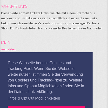
*AFFILIATE LINKS
Diese Seite enthält Affiliate Links, welche mit einem Sternchen(*)
markiert sind. Im Falle eines Kaufs nach Klick auf einen dieser Links,
bekomme ich eine kleine Verkaufsprovision vom jeweiligen Partner-
Shop. Für Dich entstehen hierbei keinerlei Kosten und oder Nachteile!
META
Anmelden
Feed der Einträge
Kommentare-Feed
Diese Webseite benutzt Cookies und
WordPress.org
Tracking-Pixel. Wenn Sie die Webseite
weiter nutzen, stimmen Sie der Verwendung
Google Analytics deaktivieren
von Cookies und Tracking-Pixel zu. Weitere
Infos und Opt-out Möglichkeiten finden Sie in
der Datenschutzerklärung.
Infos & Opt Out Möglichkeiten!