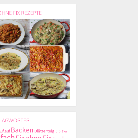
OHNE FIX REZEPTE
LAGWÖRTER
Backen
Blätterteig
Auflauf
Dip
Eier
nfach
Fix ohne Fix