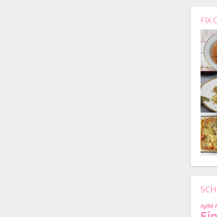
FIX 
SCH
Apfel
Ei