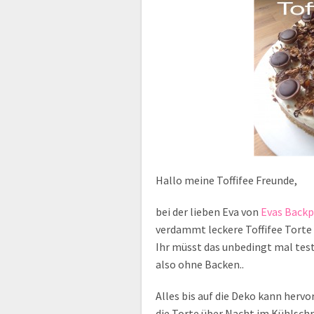
Hallo meine Toffifee Freunde,
bei der lieben Eva von
Evas Back
verdammt leckere Toffifee Torte 
Ihr müsst das unbedingt mal test
also ohne Backen..
Alles bis auf die Deko kann her
die Torte über Nacht im Kühlschr