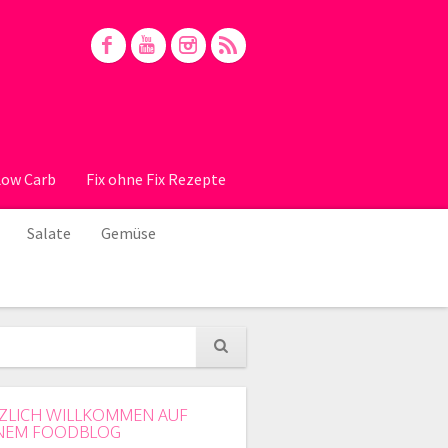
Low Carb
Fix ohne Fix Rezepte
Salate
Gemüse
ZLICH WILLKOMMEN AUF
NEM FOODBLOG