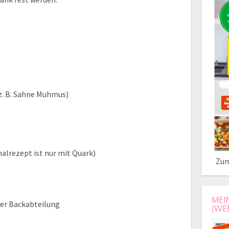
z. B. Sahne Muhmus)
alrezept ist nur mit Quark)
Zum
MEI
der Backabteilung
(WE