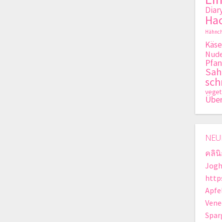
Diar
Hac
Hähnch
Käse
Nude
Pfan
Sa
sch
veget
Übe
NEU
คลิน
Jogh
http
Apfe
Vene
Spar