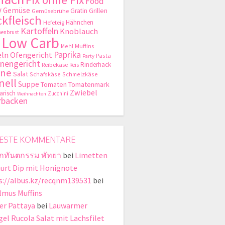
Food
y
Gemüse
Gratin
Grillen
Gemüsebrühe
kfleisch
Hähnchen
Hefeteig
Kartoffeln
Knoblauch
enbrust
Low Carb
Mehl
Muffins
Paprika
ln
Ofengericht
Pasta
Party
nengericht
Rinderhack
Reibekäse
Reis
hne
Salat
Schafskäse
Schmelzkäse
nell
Suppe
Tomaten
Tomatenmark
Zwiebel
arisch
Zucchini
Weihnachten
rbacken
ESTE KOMMENTARE
ิกทันตกรรม พัทยา
bei
Limetten
urt Dip mit Honignote
s://albus.kz/recqnm139531
bei
lmus Muffins
er Pattaya
bei
Lauwarmer
gel Rucola Salat mit Lachsfilet