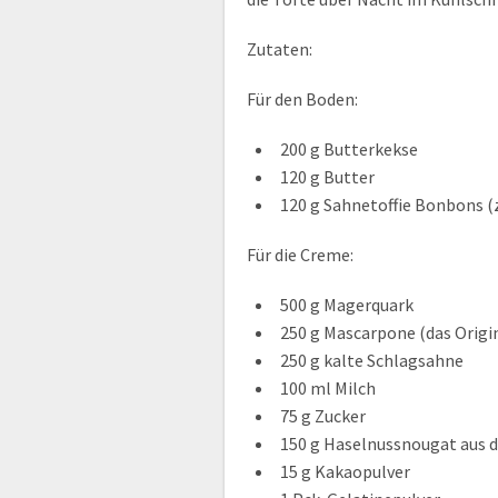
Zutaten:
Für den Boden:
200 g Butterkekse
120 g Butter
120 g Sahnetoffie Bonbons (
Für die Creme:
500 g Magerquark
250 g Mascarpone (das Origin
250 g kalte Schlagsahne
100 ml Milch
75 g Zucker
150 g Haselnussnougat aus 
15 g Kakaopulver