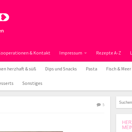
ooperationen & Kontakt
Impressum
Rezepte A-Z
en herzhaft & süß
Dips und Snacks
Pasta
Fisch & Meer
esserts
Sonstiges
5
HER
MEI