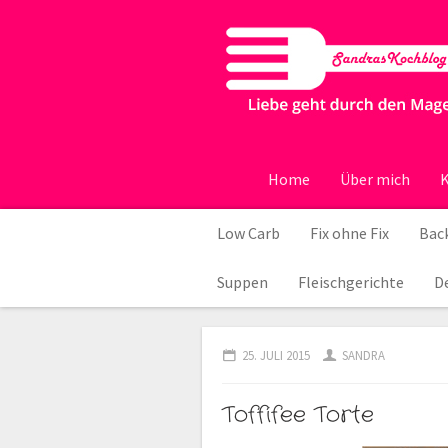
Home
Über mich
K
Low Carb
Fix ohne Fix
Back
Suppen
Fleischgerichte
D
25. JULI 2015
SANDRA
Toffifee Torte