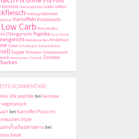
Food
y
Gemüse
Gratin
Grillen
Gemüsebrühe
kfleisch
Hähnchen
Hefeteig
Kartoffeln
Knoblauch
enbrust
Low Carb
Mehl
Muffins
Paprika
ln
Ofengericht
Pasta
Party
nengericht
Rinderhack
Reibekäse
Reis
hne
Salat
Schafskäse
Schmelzkäse
nell
Suppe
Tomaten
Tomatenmark
Zwiebel
arisch
Zucchini
Weihnachten
rbacken
ESTE KOMMENTARE
less life peptide
bei
Gemüse
y vegetarisch
่นอก
bei
Kartoffel Pizza im
mkuchen Style
ี่นอกเก็บเงินปลายทาง
bei
cous Salat