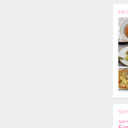
FIX 
SCH
Apfel
Ei