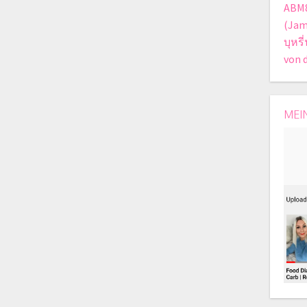
ABM
(Jam
บุหร
von 
MEI