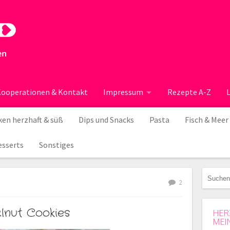
ooperationen & Kontakt
Impressum
Rezepte A-Z
en herzhaft & süß
Dips und Snacks
Pasta
Fisch & Meer
esserts
Sonstiges
2
lnut Cookies
HER
MEI