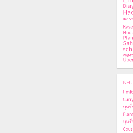
Diar
Hac
Hähnch
Käse
Nude
Pfan
Sa
sch
veget
Übe
NEU
limit
Curr
บุหรี
Flam
บุหร
Cous