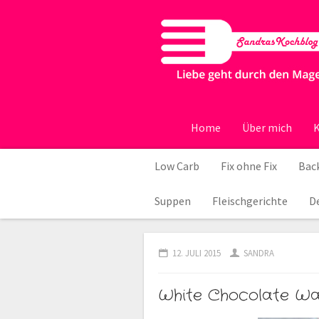
Home
Über mich
K
Low Carb
Fix ohne Fix
Back
Suppen
Fleischgerichte
D
12. JULI 2015
SANDRA
White Chocolate Wa