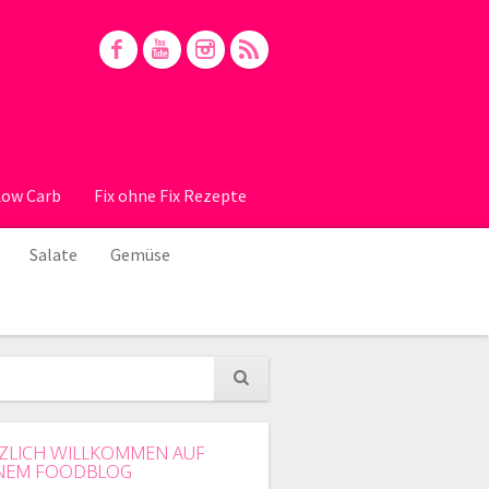
Low Carb
Fix ohne Fix Rezepte
Salate
Gemüse
ZLICH WILLKOMMEN AUF
NEM FOODBLOG