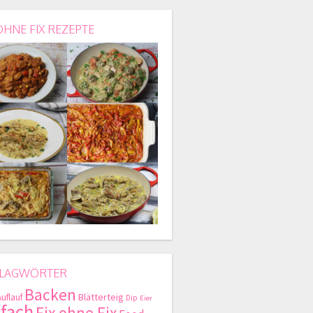
OHNE FIX REZEPTE
LAGWÖRTER
Backen
Blätterteig
Auflauf
Dip
Eier
nfach
Fix ohne Fix