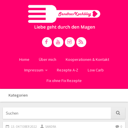
Home
Über mich
Kooperationen & Kontakt
Impressum
Rezepte A-Z
Low Carb
Fix ohne Fix Rezepte
Kategorien
13. OKTOBER 2022
SANDRA
0