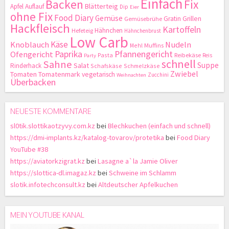
Einfach
Backen
Fix
Blätterteig
Apfel
Auflauf
Dip
Eier
ohne Fix
Food Diary
Gemüse
Gratin
Grillen
Gemüsebrühe
Hackfleisch
Kartoffeln
Hähnchen
Hefeteig
Hähnchenbrust
Low Carb
Käse
Knoblauch
Nudeln
Mehl
Muffins
Paprika
Pfannengericht
Ofengericht
Pasta
Reibekäse
Reis
Party
schnell
Sahne
Suppe
Salat
Rinderhack
Schafskäse
Schmelzkäse
Zwiebel
Tomaten
Tomatenmark
vegetarisch
Zucchini
Weihnachten
Überbacken
NEUESTE KOMMENTARE
sl0tik.slottikaotzyvy.com.kz
bei
Blechkuchen (einfach und schnell)
https://dmi-implants.kz/katalog-tovarov/protetika
bei
Food Diary
YouTube #38
https://aviatorkzigrat.kz
bei
Lasagne a`la Jamie Oliver
https://slottica-dl.imagaz.kz
bei
Schweine im Schlamm
slotik.infotechconsult.kz
bei
Altdeutscher Apfelkuchen
MEIN YOUTUBE KANAL