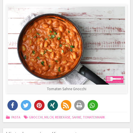
Tomaten Sahne Gnocchi
PASTA
GNOCCHI
,
MILCH
,
REIBEKÄSE
,
SAHNE
,
TOMATENMARK