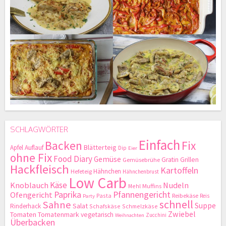
SCHLAGWÖRTER
Einfach
Backen
Fix
Blätterteig
Apfel
Auflauf
Dip
Eier
ohne Fix
Food Diary
Gemüse
Gratin
Grillen
Gemüsebrühe
Hackfleisch
Kartoffeln
Hähnchen
Hefeteig
Hähnchenbrust
Low Carb
Käse
Knoblauch
Nudeln
Mehl
Muffins
Paprika
Pfannengericht
Ofengericht
Pasta
Reibekäse
Reis
Party
schnell
Sahne
Suppe
Salat
Rinderhack
Schafskäse
Schmelzkäse
Zwiebel
Tomaten
Tomatenmark
vegetarisch
Zucchini
Weihnachten
Überbacken