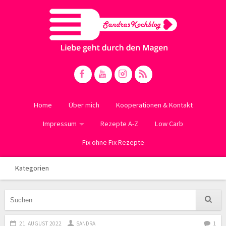
Home
Über mich
Kooperationen & Kontakt
Impressum
Rezepte A-Z
Low Carb
Fix ohne Fix Rezepte
Kategorien
21. AUGUST 2022
SANDRA
1