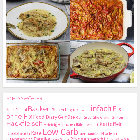
SCHLAGWÖRTER
Einfach
Backen
Fix
Blätterteig
Apfel
Auflauf
Dip
Eier
ohne Fix
Food Diary
Gemüse
Gratin
Grillen
Gemüsebrühe
Hackfleisch
Kartoffeln
Hähnchen
Hefeteig
Hähnchenbrust
Low Carb
Käse
Knoblauch
Nudeln
Mehl
Muffins
Paprika
Pfannengericht
Ofengericht
Pasta
Reibekäse
Reis
Party