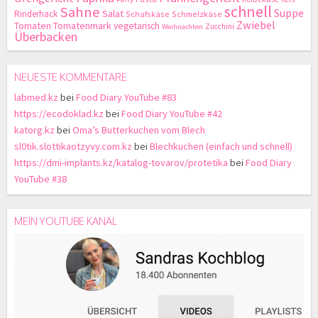
schnell
Sahne
Suppe
Salat
Rinderhack
Schafskäse
Schmelzkäse
Zwiebel
Tomaten
Tomatenmark
vegetarisch
Zucchini
Weihnachten
Überbacken
NEUESTE KOMMENTARE
labmed.kz
bei
Food Diary YouTube #83
https://ecodoklad.kz
bei
Food Diary YouTube #42
katorg.kz
bei
Oma’s Butterkuchen vom Blech
sl0tik.slottikaotzyvy.com.kz
bei
Blechkuchen (einfach und schnell)
https://dmi-implants.kz/katalog-tovarov/protetika
bei
Food Diary
YouTube #38
MEIN YOUTUBE KANAL