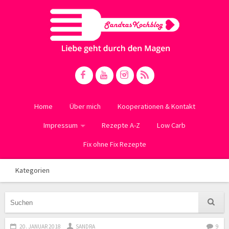
Home
Über mich
Kooperationen & Kontakt
Impressum
Rezepte A-Z
Low Carb
Fix ohne Fix Rezepte
Kategorien
20. JANUAR 2018
SANDRA
9