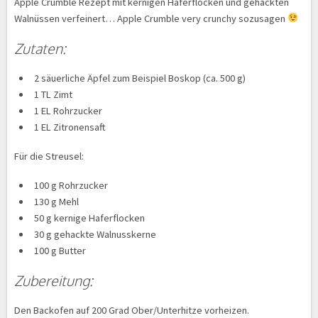
Apple Crumble Rezept mit kernigen Haferflocken und gehackten
Walnüssen verfeinert… Apple Crumble very crunchy sozusagen
Zutaten:
2 säuerliche Äpfel zum Beispiel Boskop (ca. 500 g)
1 TL Zimt
1 EL Rohrzucker
1 EL Zitronensaft
Für die Streusel:
100 g Rohrzucker
130 g Mehl
50 g kernige Haferflocken
30 g gehackte Walnusskerne
100 g Butter
Zubereitung:
Den Backofen auf 200 Grad Ober/Unterhitze vorheizen.