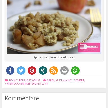
Apple Crumble mit Haferflocken
BACKEN HERZHAFT & SÜSS
APFEL
,
APFELKUCHEN
,
DESSERT
,
HAFERFLOCKEN
,
ROHRZUCKER
,
ZIMT
Kommentare