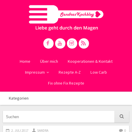
Home
Über mich
Kooperationen & Kontakt
Impressum
Rezepte A-Z
Low Carb
Fix ohne Fix Rezepte
Kategorien
2. JULI 2017
SANDRA
0