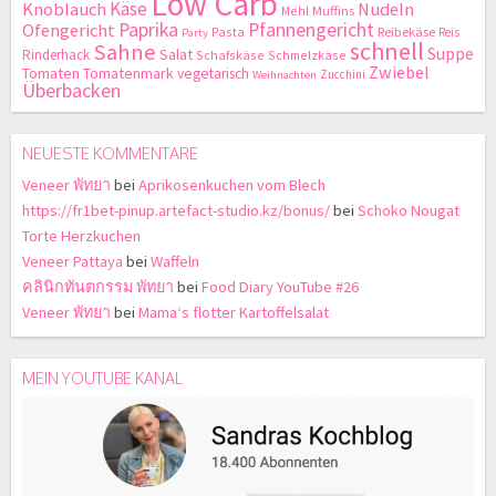
Low Carb
Käse
Knoblauch
Nudeln
Mehl
Muffins
Paprika
Pfannengericht
Ofengericht
Pasta
Reibekäse
Reis
Party
schnell
Sahne
Suppe
Salat
Rinderhack
Schafskäse
Schmelzkäse
Zwiebel
Tomaten
Tomatenmark
vegetarisch
Zucchini
Weihnachten
Überbacken
NEUESTE KOMMENTARE
Veneer พัทยา
bei
Aprikosenkuchen vom Blech
https://fr1bet-pinup.artefact-studio.kz/bonus/
bei
Schoko Nougat
Torte Herzkuchen
Veneer Pattaya
bei
Waffeln
คลินิกทันตกรรม พัทยา
bei
Food Diary YouTube #26
Veneer พัทยา
bei
Mama‘s flotter Kartoffelsalat
MEIN YOUTUBE KANAL