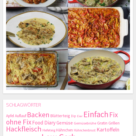
SCHLAGWÖRTER
Einfach
Backen
Fix
Blätterteig
Apfel
Auflauf
Dip
Eier
ohne Fix
Food Diary
Gemüse
Gratin
Grillen
Gemüsebrühe
Hackfleisch
Kartoffeln
Hähnchen
Hefeteig
Hähnchenbrust