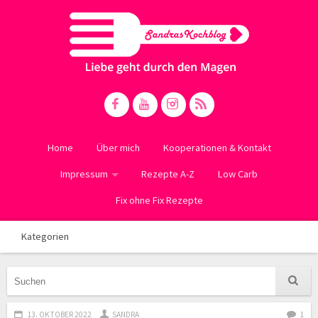
Home
Über mich
Kooperationen & Kontakt
Impressum
Rezepte A-Z
Low Carb
Fix ohne Fix Rezepte
Kategorien
13. OKTOBER 2022
SANDRA
1