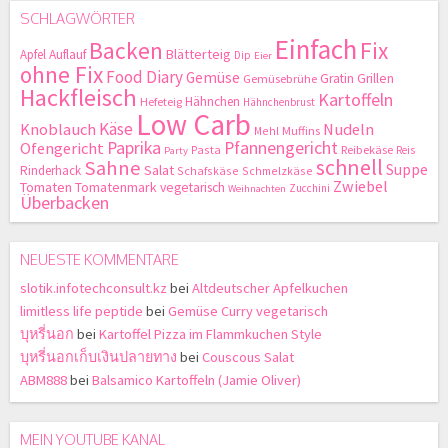
SCHLAGWÖRTER
Einfach
Backen
Fix
Blätterteig
Apfel
Auflauf
Dip
Eier
ohne Fix
Food Diary
Gemüse
Gratin
Grillen
Gemüsebrühe
Hackfleisch
Kartoffeln
Hähnchen
Hefeteig
Hähnchenbrust
Low Carb
Käse
Knoblauch
Nudeln
Mehl
Muffins
Paprika
Pfannengericht
Ofengericht
Pasta
Reibekäse
Reis
Party
schnell
Sahne
Suppe
Salat
Rinderhack
Schafskäse
Schmelzkäse
Zwiebel
Tomaten
Tomatenmark
vegetarisch
Zucchini
Weihnachten
Überbacken
NEUESTE KOMMENTARE
slotik.infotechconsult.kz
bei
Altdeutscher Apfelkuchen
limitless life peptide
bei
Gemüse Curry vegetarisch
บุหรี่นอก
bei
Kartoffel Pizza im Flammkuchen Style
บุหรี่นอกเก็บเงินปลายทาง
bei
Couscous Salat
ABM888
bei
Balsamico Kartoffeln (Jamie Oliver)
MEIN YOUTUBE KANAL