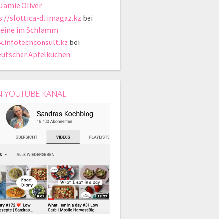
 Jamie Oliver
s://slottica-dl.imagaz.kz
bei
eine im Schlamm
ik.infotechconsult.kz
bei
eutscher Apfelkuchen
N YOUTUBE KANAL