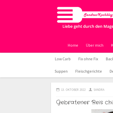
Home
Über mich
K
Low Carb
Fix ohne Fix
Back
Suppen
Fleischgerichte
D
13. OKTOBER 2022
SANDRA
Gebratener Reis chi