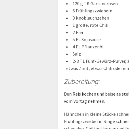
120 g TK Gartenerbsen
6 Frühlingszwiebeln
3 Knoblauchzehen
1 große, rote Chili
2 Eier
5 EL Sojasauce
4 EL Pflanzenöl
Salz
2-3 TL Fünf-Gewürz-Pulver, a
etwas Zimt, etwas Chili oder e
Zubereitung:
Den Reis kochen und beiseite stel
vom Vortag nehmen.
Hähnchen in kleine Stücke schneid
Frühlingszwiebel in Ringe schnei
schneiden, Chili entkernen und f