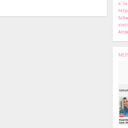
a`la
http
Schw
slot
Altd
MEI