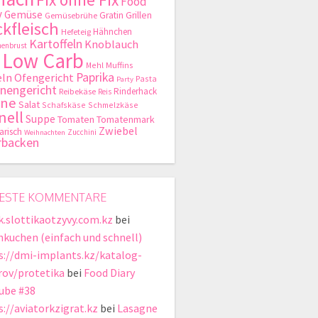
Food
y
Gemüse
Gratin
Grillen
Gemüsebrühe
kfleisch
Hähnchen
Hefeteig
Kartoffeln
Knoblauch
enbrust
Low Carb
Mehl
Muffins
Paprika
ln
Ofengericht
Pasta
Party
nengericht
Rinderhack
Reibekäse
Reis
hne
Salat
Schafskäse
Schmelzkäse
nell
Suppe
Tomaten
Tomatenmark
Zwiebel
arisch
Zucchini
Weihnachten
rbacken
ESTE KOMMENTARE
ik.slottikaotzyvy.com.kz
bei
hkuchen (einfach und schnell)
s://dmi-implants.kz/katalog-
rov/protetika
bei
Food Diary
ube #38
s://aviatorkzigrat.kz
bei
Lasagne