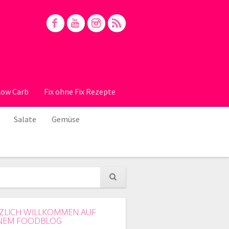
Low Carb
Fix ohne Fix Rezepte
Salate
Gemüse
ZLICH WILLKOMMEN AUF
NEM FOODBLOG