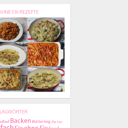
OHNE FIX REZEPTE
LAGWÖRTER
Backen
Blätterteig
Auflauf
Dip
Eier
nfach
Fix ohne Fix