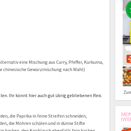
lternativ eine Mischung aus Curry, Pfeffer, Kurkuma,
ine chinesische Gewürzmischung nach Wahl)
Zum
len. Ihr könnt hier auch gut übrig gebliebenen Reis
MEI
en, die Paprika in feine Streifen schneiden,
(WE
den, die Möhren schälen und in dünne Stifte
ein hacken, den Knoblauch ebenfalls fein hacken.