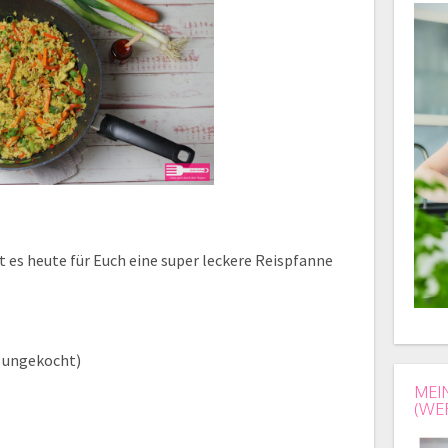
t es heute für Euch eine super leckere Reispfanne
t ungekocht)
MEI
(WE