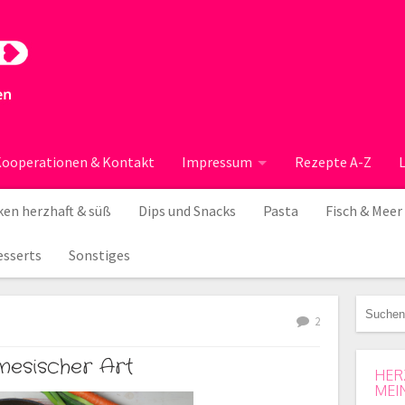
ooperationen & Kontakt
Impressum
Rezepte A-Z
en herzhaft & süß
Dips und Snacks
Pasta
Fisch & Meer
esserts
Sonstiges
2
nesischer Art
HER
MEI