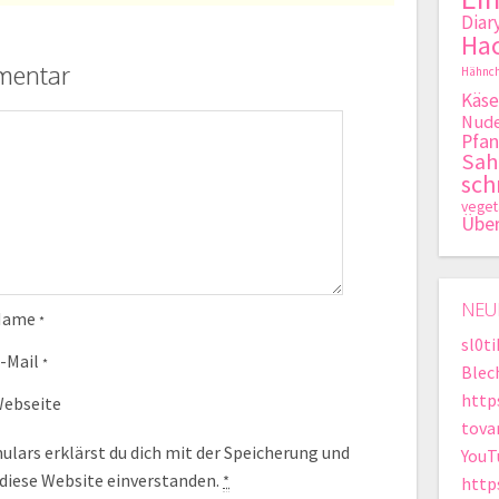
Diar
Hac
mentar
Hähnch
Käse
Nude
Pfan
Sa
sch
veget
Übe
NEU
Name
*
sl0t
-Mail
*
Blec
http
ebseite
tova
lars erklärst du dich mit der Speicherung und
YouT
 diese Website einverstanden.
*
http