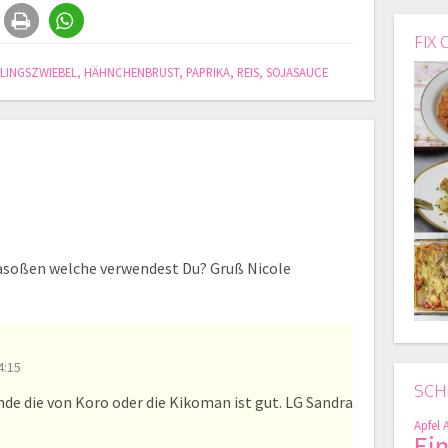
FIX 
LINGSZWIEBEL
,
HÄHNCHENBRUST
,
PAPRIKA
,
REIS
,
SOJASAUCE
jasoßen welche verwendest Du? Gruß Nicole
4:15
SCH
nde die von Koro oder die Kikoman ist gut. LG Sandra
Apfel
Ei