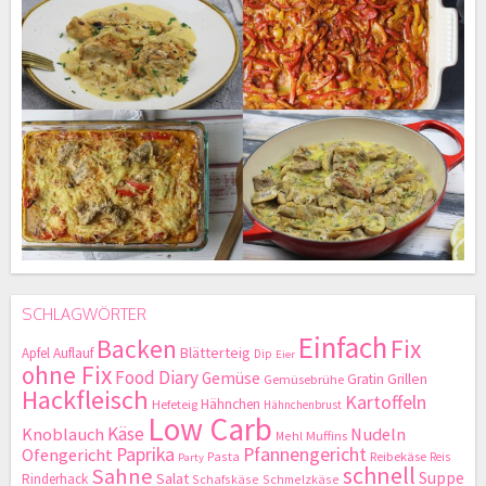
SCHLAGWÖRTER
Einfach
Backen
Fix
Blätterteig
Apfel
Auflauf
Dip
Eier
ohne Fix
Food Diary
Gemüse
Gratin
Grillen
Gemüsebrühe
Hackfleisch
Kartoffeln
Hähnchen
Hefeteig
Hähnchenbrust
Low Carb
Käse
Knoblauch
Nudeln
Mehl
Muffins
Paprika
Pfannengericht
Ofengericht
Pasta
Reibekäse
Reis
Party
schnell
Sahne
Suppe
Salat
Rinderhack
Schafskäse
Schmelzkäse