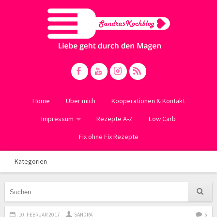
Home
Über mich
Kooperationen & Kontakt
Impressum
Rezepte A-Z
Low Carb
Fix ohne Fix Rezepte
Kategorien
10. FEBRUAR 2017
SANDRA
5