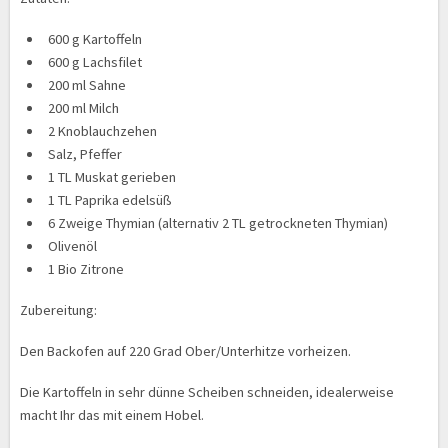
600 g Kartoffeln
600 g Lachsfilet
200 ml Sahne
200 ml Milch
2 Knoblauchzehen
Salz, Pfeffer
1 TL Muskat gerieben
1 TL Paprika edelsüß
6 Zweige Thymian (alternativ 2 TL getrockneten Thymian)
Olivenöl
1 Bio Zitrone
Zubereitung:
Den Backofen auf 220 Grad Ober/Unterhitze vorheizen.
Die Kartoffeln in sehr dünne Scheiben schneiden, idealerweise
macht Ihr das mit einem Hobel.