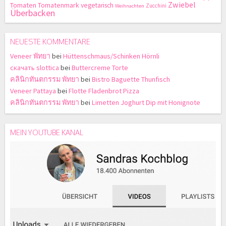
Zwiebel
Tomaten
Tomatenmark
vegetarisch
Zucchini
Weihnachten
Überbacken
NEUESTE KOMMENTARE
Veneer พัทยา
bei
Hüttenschmaus/Schinken Hörnli
скачать slottica
bei
Buttercreme Torte
คลินิกทันตกรรม พัทยา
bei
Bistro Baguette Thunfisch
Veneer Pattaya
bei
Flotte Fladenbrot Pizza
คลินิกทันตกรรม พัทยา
bei
Limetten Joghurt Dip mit Honignote
MEIN YOUTUBE KANAL