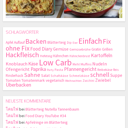
SCHLAGWÖRTER
Einfach
Backen
Fix
Blätterteig
Apfel
Auflauf
Dip
Eier
ohne Fix
Food Diary
Gemüse
Gratin
Grillen
Gemüsebrühe
Hackfleisch
Kartoffeln
Hähnchen
Hefeteig
Hähnchenbrust
Low Carb
Käse
Knoblauch
Nudeln
Mehl
Muffins
Paprika
Pfannengericht
Ofengericht
Pasta
Reibekäse
Reis
Party
schnell
Sahne
Suppe
Salat
Rinderhack
Schafskäse
Schmelzkäse
Zwiebel
Tomaten
Tomatenmark
vegetarisch
Zucchini
Weihnachten
Überbacken
NEUESTE KOMMENTARE
โคมไฟ
bei
Blätterteig Nutella Tannenbaum
โคมไฟ
bei
Food Diary YouTube #34
โคมไฟ
bei
Apfelringe im Blätterteig