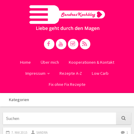
Home
Über mich
Kooperationen & Kontakt
Impressum
Rezepte A-Z
Low Carb
Fix ohne Fix Rezepte
Kategorien
7. MAI 2015
SANDRA
1