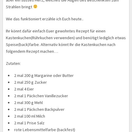
aber ein süsses Herz, welches die Augen des Beschenkten zum
Strahlen bringt
Wie das funktioniert erzähle ich Euch heute..
Ihr könnt dafür einfach Euer gewohntes Rezept für einen
Kastenkuchen(Rührkuchen verwenden) und benötigt lediglich etwas
Speise(back)farbe. Alternativ könnt Ihr die Kastenkuchen nach
folgendem Rezept machen…
Zutaten:
2 mal 200 g Margarine oder Butter
2 mal 250 g Zucker
2 mal 4 Eier
2 mal 1 Päckchen Vanillezucker
2 mal 300 g Mehl
2 mal 1 Päckchen Backpulver
2 mal 100 ml Milch
2 mal 1 Prise Salz
rote Lebensmittelfarbe (backfest)