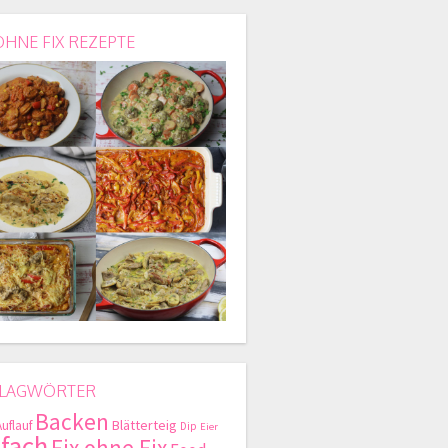
OHNE FIX REZEPTE
LAGWÖRTER
Backen
Blätterteig
Auflauf
Dip
Eier
nfach
Fix ohne Fix