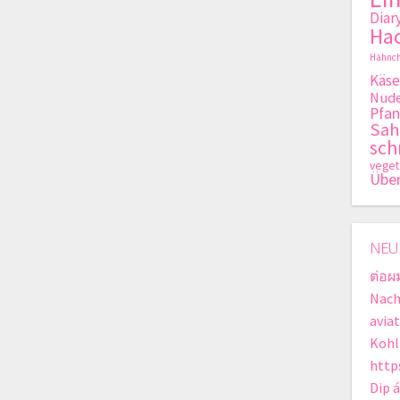
Diar
Hac
Hähnch
Käse
Nude
Pfan
Sa
sch
veget
Übe
NEU
ต่อผ
Nach
avia
Kohl
http
Dip 