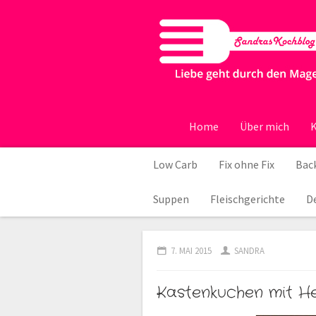
Home
Über mich
K
Low Carb
Fix ohne Fix
Back
Suppen
Fleischgerichte
D
7. MAI 2015
SANDRA
Kastenkuchen mit H