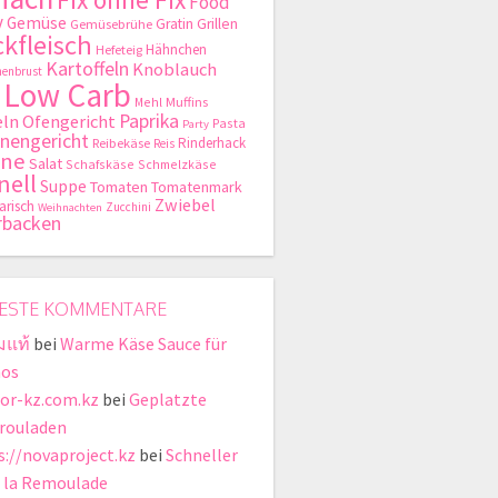
Food
y
Gemüse
Gratin
Grillen
Gemüsebrühe
kfleisch
Hähnchen
Hefeteig
Kartoffeln
Knoblauch
enbrust
Low Carb
Mehl
Muffins
Paprika
ln
Ofengericht
Pasta
Party
nengericht
Rinderhack
Reibekäse
Reis
hne
Salat
Schafskäse
Schmelzkäse
nell
Suppe
Tomaten
Tomatenmark
Zwiebel
arisch
Zucchini
Weihnachten
rbacken
ESTE KOMMENTARE
มแท้
bei
Warme Käse Sauce für
os
tor-kz.com.kz
bei
Geplatzte
rouladen
s://novaproject.kz
bei
Schneller
á la Remoulade