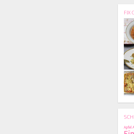
FIX 
SCH
Apfel
Ei