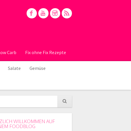
Low Carb
Fix ohne Fix Rezepte
Salate
Gemüse
ZLICH WILLKOMMEN AUF
NEM FOODBLOG