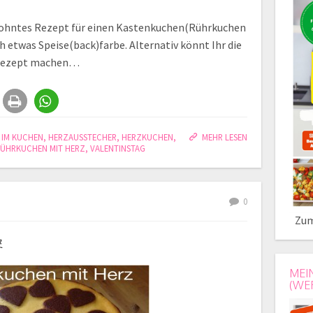
ewohntes Rezept für einen Kastenkuchen(Rührkuchen
h etwas Speise(back)farbe. Alternativ könnt Ihr die
 Rezept machen…
 IM KUCHEN
,
HERZAUSSTECHER
,
HERZKUCHEN
,
MEHR LESEN
ÜHRKUCHEN MIT HERZ
,
VALENTINSTAG
0
Zum
z
MEI
(WE