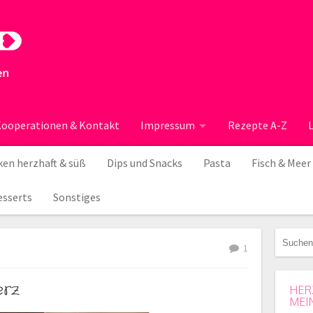
ooperationen & Kontakt
Impressum
Rezepte A-Z
en herzhaft & süß
Dips und Snacks
Pasta
Fisch & Meer
esserts
Sonstiges
1
erz
HER
MEI