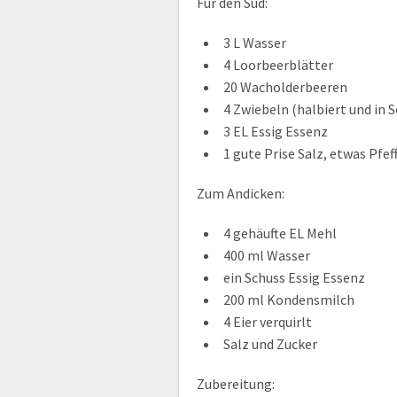
Für den Sud:
3 L Wasser
4 Loorbeerblätter
20 Wacholderbeeren
4 Zwiebeln (halbiert und in 
3 EL Essig Essenz
1 gute Prise Salz, etwas Pfef
Zum Andicken:
4 gehäufte EL Mehl
400 ml Wasser
ein Schuss Essig Essenz
200 ml Kondensmilch
4 Eier verquirlt
Salz und Zucker
Zubereitung: