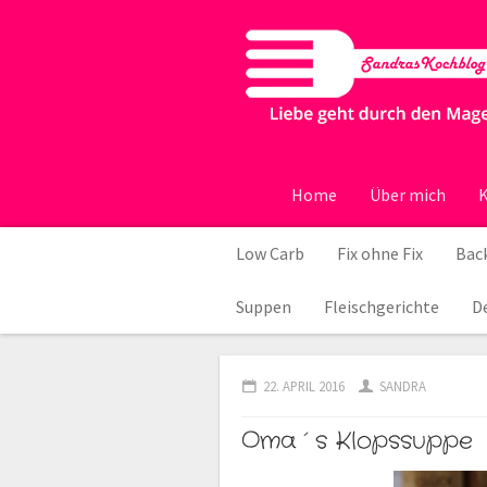
Home
Über mich
K
Low Carb
Fix ohne Fix
Back
Suppen
Fleischgerichte
D
22. APRIL 2016
SANDRA
Oma´s Klopssuppe