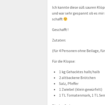
Ich kannte diese süß sauren Klöp
und war sehr gespannt ob es mir 
schafft
Geschafft !
Zutaten:
(für 4 Personen ohne Beilage, fü
Für die Klopse:
1 kg Gehacktes halb/halb
2 altbackene Brötchen
Salz, Pfeffer
1 Zwiebel (klein gewürfelt)
1 TL Tomatenmark, 1 TL Sen