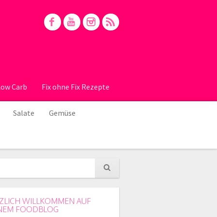
Low Carb
Fix ohne Fix Rezepte
Salate
Gemüse
ZLICH WILLKOMMEN AUF
NEM FOODBLOG