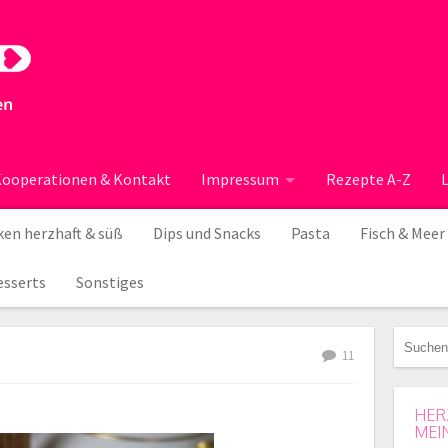
ooperationen & Kontakt
Impressum
Rezepte A-Z
en herzhaft & süß
Dips und Snacks
Pasta
Fisch & Meer
esserts
Sonstiges
11
HER
MEI