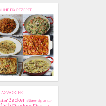
OHNE FIX REZEPTE
LAGWÖRTER
Backen
Blätterteig
Auflauf
Dip
Eier
nfach
Fix ohne Fix