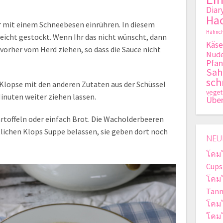
Diar
Hac
er mit einem Schneebesen einrühren. In diesem
Hähnch
e leicht gestockt. Wenn Ihr das nicht wünscht, dann
Käse
 vorher vom Herd ziehen, so dass die Sauce nicht
Nude
Pfan
Sa
sch
 Klopse mit den anderen Zutaten aus der Schüssel
veget
inuten weiter ziehen lassen.
Übe
artoffeln oder einfach Brot. Die Wacholderbeeren
stlichen Klops Suppe belassen, sie geben dort noch
NEU
โคม
Cups
โคม
Tan
โคม
โคม