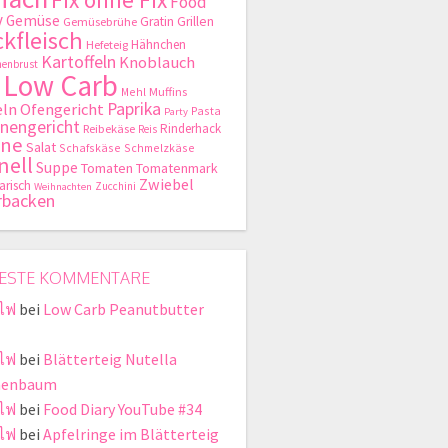
Food
y
Gemüse
Gratin
Grillen
Gemüsebrühe
kfleisch
Hähnchen
Hefeteig
Kartoffeln
Knoblauch
enbrust
Low Carb
Mehl
Muffins
Paprika
ln
Ofengericht
Pasta
Party
nengericht
Rinderhack
Reibekäse
Reis
hne
Salat
Schafskäse
Schmelzkäse
nell
Suppe
Tomaten
Tomatenmark
Zwiebel
arisch
Zucchini
Weihnachten
rbacken
ESTE KOMMENTARE
ไฟ
bei
Low Carb Peanutbutter
ไฟ
bei
Blätterteig Nutella
nenbaum
ไฟ
bei
Food Diary YouTube #34
ไฟ
bei
Apfelringe im Blätterteig