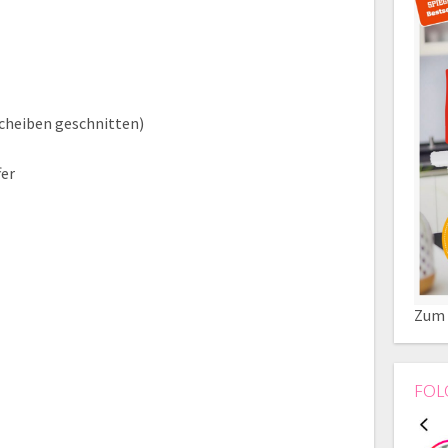
Scheiben geschnitten)
fer
Zum 
FOL