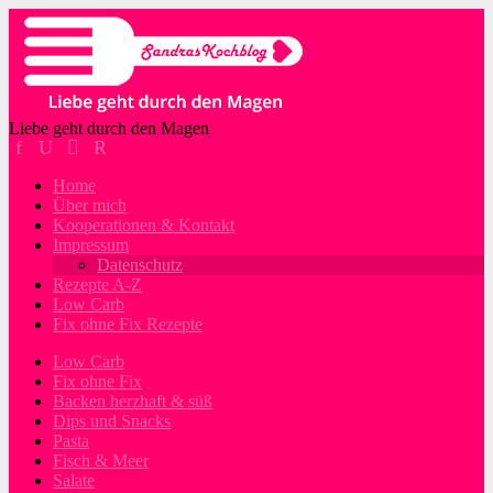
Liebe geht durch den Magen
Home
Über mich
Kooperationen & Kontakt
Impressum
Datenschutz
Rezepte A-Z
Low Carb
Fix ohne Fix Rezepte
Low Carb
Fix ohne Fix
Backen herzhaft & süß
Dips und Snacks
Pasta
Fisch & Meer
Salate