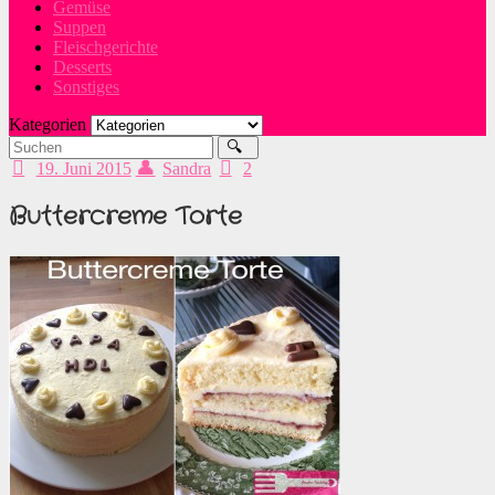
Gemüse
Suppen
Fleischgerichte
Desserts
Sonstiges
Kategorien
19. Juni 2015
Sandra
2
Buttercreme Torte