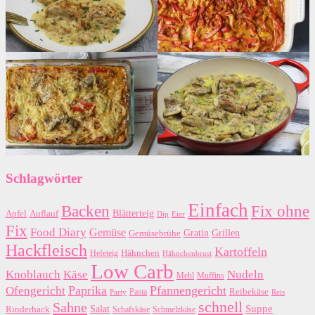
Schlagwörter
Einfach
Backen
Fix ohne
Blätterteig
Apfel
Auflauf
Dip
Eier
Fix
Food Diary
Gemüse
Gratin
Grillen
Gemüsebrühe
Hackfleisch
Kartoffeln
Hähnchen
Hefeteig
Hähnchenbrust
Low Carb
Käse
Knoblauch
Nudeln
Mehl
Muffins
Paprika
Pfannengericht
Ofengericht
Pasta
Reibekäse
Reis
Party
schnell
Sahne
Suppe
Salat
Rinderhack
Schafskäse
Schmelzkäse