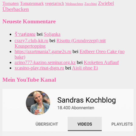
Zwiebel
Tomaten
Tomatenmark
vegetarisch
Zucchini
Weihnachten
Überbacken
Neueste Kommentare
ร้านต่อผม
bei
Soljanka
crazy7.club-kit.ru
bei
Risotto (Grundrezept) mit
Knuspertopping
https://azartmania7.game2s.ru
bei
Erdbeer Oreo Cake (no
bake)
azino777-kazino.seminar.org.kz
bei
Kroketten Auflauf
xcasino-play.rinat-dsgn.ru
bei
Aioli ohne Ei
Mein YouTube Kanal