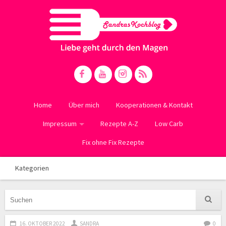
Home
Über mich
Kooperationen & Kontakt
Impressum
Rezepte A-Z
Low Carb
Fix ohne Fix Rezepte
Kategorien
16. OKTOBER 2022
SANDRA
0