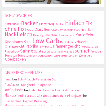
SCHLAGWÖRTER
Einfach
Backen
Fix
Blätterteig
Apfel
Auflauf
Dip
Eier
ohne Fix
Food Diary
Gemüse
Gratin
Grillen
Gemüsebrühe
Hackfleisch
Kartoffeln
Hähnchen
Hefeteig
Hähnchenbrust
Low Carb
Käse
Knoblauch
Nudeln
Mehl
Muffins
Paprika
Pfannengericht
Ofengericht
Pasta
Reibekäse
Reis
Party
schnell
Sahne
Suppe
Salat
Rinderhack
Schafskäse
Schmelzkäse
Zwiebel
Tomaten
Tomatenmark
vegetarisch
Zucchini
Weihnachten
Überbacken
NEUESTE KOMMENTARE
lamp
bei
Schnittlauch Petersilien Dip
โคมไฟ
bei
Spaghetti Bolognese
คลินิกเปิดดึก
bei
Hähnchenbrust in Ajvar Rahmsauce
ซื้อหวยต่างประเทศออนไลน์กับ Lsm99 อัตราจ่ายคุ้มสุด
bei
Klassisches Joghurt Dressing