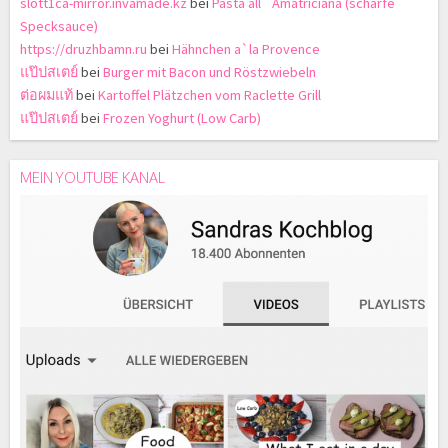
slott1ca-mirror.invamade.kz
bei
Pasta all` Amatriciana (scharfe
Specksauce)
https://druzhbamn.ru
bei
Hähnchen a`la Provence
แป๊ปสเตย์
bei
Burger mit Bacon und Röstzwiebeln
ต่อผมแท้
bei
Kartoffel Plätzchen vom Raclette Grill
แป๊ปสเตย์
bei
Frozen Yoghurt (Low Carb)
MEIN YOUTUBE KANAL