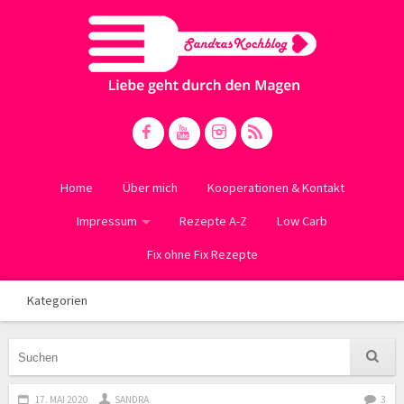
Home
Über mich
Kooperationen & Kontakt
Impressum
Rezepte A-Z
Low Carb
Fix ohne Fix Rezepte
Kategorien
17. MAI 2020
SANDRA
3