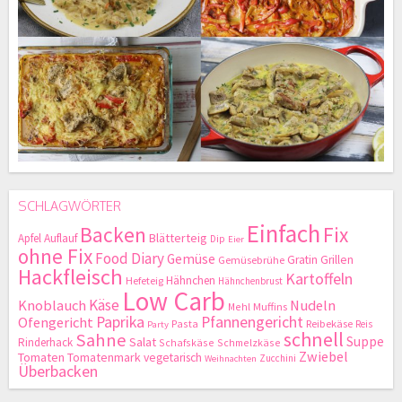
SCHLAGWÖRTER
Einfach
Backen
Fix
Blätterteig
Apfel
Auflauf
Dip
Eier
ohne Fix
Food Diary
Gemüse
Gratin
Grillen
Gemüsebrühe
Hackfleisch
Kartoffeln
Hähnchen
Hefeteig
Hähnchenbrust
Low Carb
Käse
Knoblauch
Nudeln
Mehl
Muffins
Paprika
Pfannengericht
Ofengericht
Pasta
Reibekäse
Reis
Party
schnell
Sahne
Suppe
Salat
Rinderhack
Schafskäse
Schmelzkäse
Zwiebel
Tomaten
Tomatenmark
vegetarisch
Zucchini
Weihnachten
Überbacken