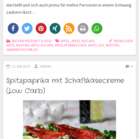
darstellt und sich auch prima für mehre Personen in einem Schwung
zaubern lässt…
BACKEN HERZHAFT & SÜSS
APFEL
,
APFEL AUFLAUF
,
MEHR LESEN
APFEL MUFFINS
,
APFELKUCHEN
,
APFELPFANNKUCHEN
,
APFELZEIT
,
MUFFINS
,
SANDRAS KOCHBLOG
12. MAI 2015
SANDRA
6
Spitzpaprika mit Schafskäsecreme
(Low Carb)