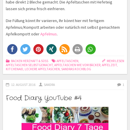
habe direkt 2 Bleche gemacht. Die Apfeltaschen mit Hefeteig
lassen sich prima frisch einfrieren.
Die Füllung könnt Ihr variieren, Ihr könnt hier mit fertigem
Apfelmus/Kompott arbeiten oder natürlich mit selbst gemachtem
Apfelkompott oder
Apfelmus
.
BACKEN HERZHAFT & SÜSS
APFELTASCHEN
,
MEHR LESEN
APFELTASCHEN SELBSTGEMACHT
,
APFELTASCHEN WIE VOM BÄCKER
,
APFELZEIT
,
KITCHENAID
,
LECKERE APFELTASCHEN
,
SANDRAS KOCHBLOG
12. AUGUST 2016
SANDRA
1
Food Diary YouTube #4