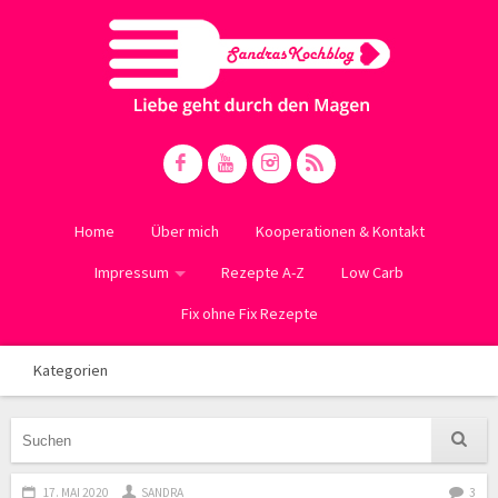
Home
Über mich
Kooperationen & Kontakt
Impressum
Rezepte A-Z
Low Carb
Fix ohne Fix Rezepte
Kategorien
17. MAI 2020
SANDRA
3