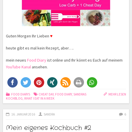
Guten Morgen Ihr Lieben
♥
heute gibt es mal kein Rezept, aber….
mein neues
Food Diary
ist online und Ihr könnt es Euch auf meinem
YouTube Kanal
ansehen.
FOOD DIARYS
CHEAT DAY
,
FOOD DIARY
,
SANDRAS
MEHR LESEN
KOCHBLOG
,
WHAT I EAT IN A WEEK
16. JANUAR 2016
SANDRA
6
Mein eigenes Kochbuch #2