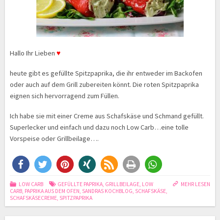
Hallo Ihr Lieben
♥
heute gibt es gefüllte Spitzpaprika, die ihr entweder im Backofen
oder auch auf dem Grill zubereiten könnt. Die roten Spitzpaprika
eignen sich hervorragend zum Füllen.
Ich habe sie mit einer Creme aus Schafskäse und Schmand gefüllt.
Superlecker und einfach und dazu noch Low Carb…eine tolle
Vorspeise oder Grillbeilage….
LOW CARB
GEFÜLLTE PAPRIKA
,
GRILLBEILAGE
,
LOW
MEHR LESEN
CARB
,
PAPRIKA AUS DEM OFEN
,
SANDRAS KOCHBLOG
,
SCHAFSKÄSE
,
SCHAFSKÄSECREME
,
SPITZPAPRIKA