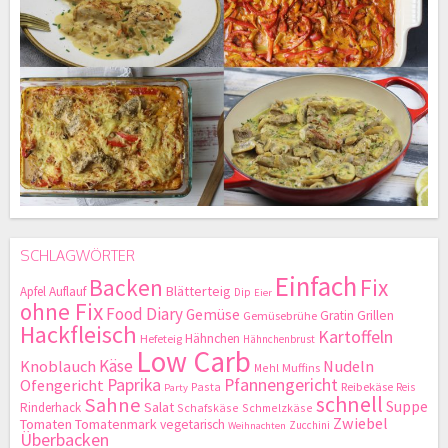
SCHLAGWÖRTER
Einfach
Backen
Fix
Blätterteig
Apfel
Auflauf
Dip
Eier
ohne Fix
Food Diary
Gemüse
Gratin
Grillen
Gemüsebrühe
Hackfleisch
Kartoffeln
Hähnchen
Hefeteig
Hähnchenbrust
Low Carb
Käse
Knoblauch
Nudeln
Mehl
Muffins
Paprika
Pfannengericht
Ofengericht
Pasta
Reibekäse
Reis
Party
schnell
Sahne
Suppe
Salat
Rinderhack
Schafskäse
Schmelzkäse
Zwiebel
Tomaten
Tomatenmark
vegetarisch
Zucchini
Weihnachten
Überbacken