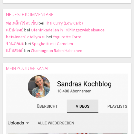
NEUESTE KOMMENTARE
ท่อเหล็กไร้ตะเข็บ
bei
Thai Curry (Low Carb)
แป๊ปสเตย์
bei
Ofenfrikadellen in Frühlingszwiebelsauce
betwinner8.otellyra.ru
bei
Yogurette Torte
ร้านต่อผม
bei
Spaghetti mit Garnelen
แป๊ปสเตย์
bei
Champignon Rahm Hähnchen
MEIN YOUTUBE KANAL