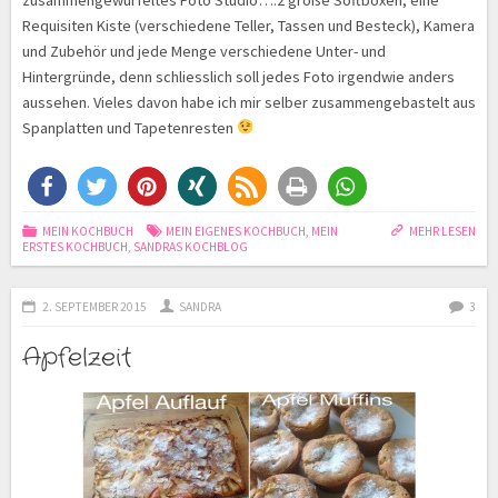
zusammengewürfeltes Foto Studio….2 große Softboxen, eine
Requisiten Kiste (verschiedene Teller, Tassen und Besteck), Kamera
und Zubehör und jede Menge verschiedene Unter- und
Hintergründe, denn schliesslich soll jedes Foto irgendwie anders
aussehen. Vieles davon habe ich mir selber zusammengebastelt aus
Spanplatten und Tapetenresten
MEIN KOCHBUCH
MEIN EIGENES KOCHBUCH
,
MEIN
MEHR LESEN
ERSTES KOCHBUCH
,
SANDRAS KOCHBLOG
2. SEPTEMBER 2015
SANDRA
3
Apfelzeit