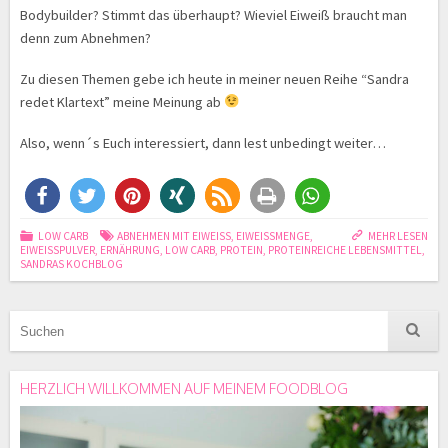
Bodybuilder? Stimmt das überhaupt? Wieviel Eiweiß braucht man
denn zum Abnehmen?
Zu diesen Themen gebe ich heute in meiner neuen Reihe “Sandra
redet Klartext” meine Meinung ab
Also, wenn´s Euch interessiert, dann lest unbedingt weiter…
LOW CARB
ABNEHMEN MIT EIWEISS
,
EIWEISSMENGE
,
MEHR LESEN
EIWEISSPULVER
,
ERNÄHRUNG
,
LOW CARB
,
PROTEIN
,
PROTEINREICHE LEBENSMITTEL
,
SANDRAS KOCHBLOG
HERZLICH WILLKOMMEN AUF MEINEM FOODBLOG