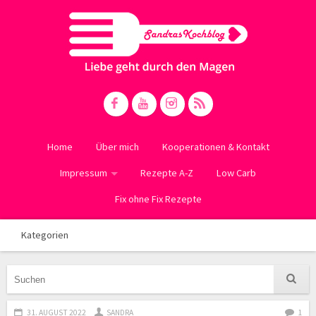
Home
Über mich
Kooperationen & Kontakt
Impressum
Rezepte A-Z
Low Carb
Fix ohne Fix Rezepte
Kategorien
31. AUGUST 2022
SANDRA
1