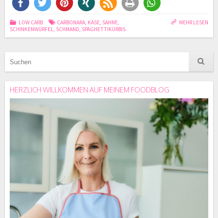
LOW CARB
CARBONARA
,
KÄSE
,
SAHNE
,
MEHR LESEN
SCHINKENWÜRFEL
,
SCHMAND
,
SPAGHETTIKÜRBIS
HERZLICH WILLKOMMEN AUF MEINEM FOODBLOG