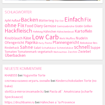
SCHLAGWÖRTER
Einfach
Backen
Fix
Blätterteig
Apfel
Auflauf
Dip
Eier
ohne Fix
Food Diary
Gemüse
Gratin
Grillen
Gemüsebrühe
Hackfleisch
Kartoffeln
Hähnchen
Hefeteig
Hähnchenbrust
Low Carb
Käse
Knoblauch
Nudeln
Mehl
Muffins
Paprika
Pfannengericht
Ofengericht
Pasta
Reibekäse
Reis
Party
schnell
Sahne
Suppe
Salat
Rinderhack
Schafskäse
Schmelzkäse
Zwiebel
Tomaten
Tomatenmark
vegetarisch
Zucchini
Weihnachten
Überbacken
NEUESTE KOMMENTARE
KHAB555
bei
Yogurette Torte
слотика казино играть онлайн
bei
Kinderschokoladen Torte (no
bake)
slott1ca-mirror.invamade.kz
bei
Pasta all` Amatriciana (scharfe
Specksauce)
https://druzhbamn.ru
bei
Hähnchen a`la Provence