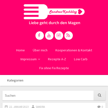
Home
Über mich
Kooperationen & Kontakt
Impressum
Rezepte A-Z
Low Carb
Fix ohne Fix Rezepte
Kategorien
22. JANUAR 2023
SANDRA
0