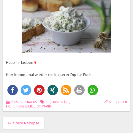
Hallo Ihr Lieben
♥
Hier kommt mal wieder ein leckerer Dip für Euch.
DIPS UND SNACKS
DIP
,
FRISCHKÄSE
,
MEHR LESEN
FRÜHLINGSZWIEBEL
,
SCHMAND
←
ältere Rezepte