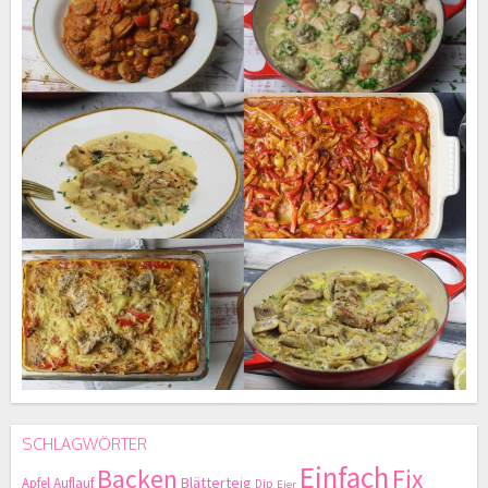
SCHLAGWÖRTER
Einfach
Backen
Fix
Blätterteig
Apfel
Auflauf
Dip
Eier