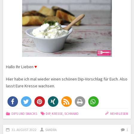
Hallo Ihr Lieben
♥
Hier habe ich mal wieder einen schönen Dip-Vorschlag für Euch. Also
lasst Eure Kresse wachsen.
DIPS UND SNACKS
DIP
,
KRESSE
,
SCHMAND
MEHR LESEN
31. AUGUST 2022
SANDRA
1