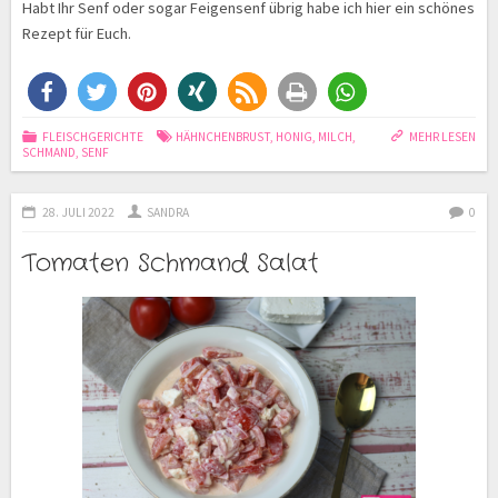
Habt Ihr Senf oder sogar Feigensenf übrig habe ich hier ein schönes
Rezept für Euch.
FLEISCHGERICHTE
HÄHNCHENBRUST
,
HONIG
,
MILCH
,
MEHR LESEN
SCHMAND
,
SENF
28. JULI 2022
SANDRA
0
Tomaten Schmand Salat