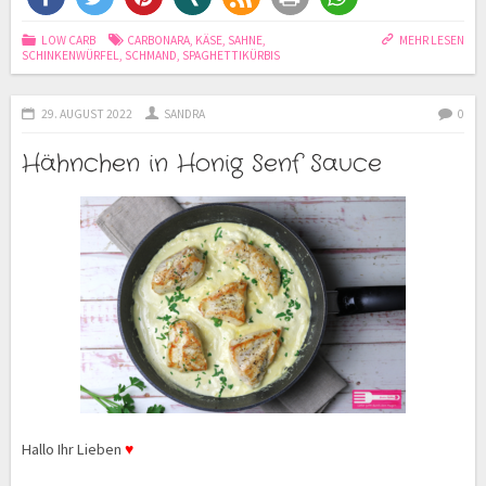
LOW CARB
CARBONARA
,
KÄSE
,
SAHNE
,
MEHR LESEN
SCHINKENWÜRFEL
,
SCHMAND
,
SPAGHETTIKÜRBIS
29. AUGUST 2022
SANDRA
0
Hähnchen in Honig Senf Sauce
Hallo Ihr Lieben
♥