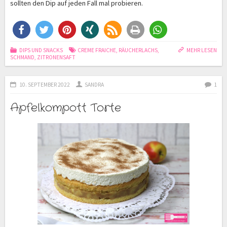
sollten den Dip auf jeden Fall mal probieren
.
DIPS UND SNACKS
CREME FRAICHE
,
RÄUCHERLACHS
,
MEHR LESEN
SCHMAND
,
ZITRONENSAFT
10. SEPTEMBER 2022
SANDRA
1
Apfelkompott Torte