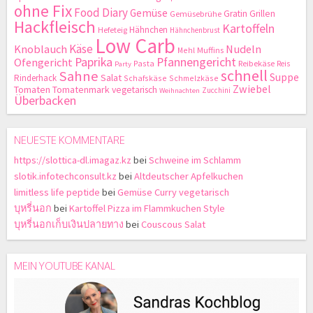
ohne Fix
Food Diary
Gemüse
Gratin
Grillen
Gemüsebrühe
Hackfleisch
Kartoffeln
Hähnchen
Hefeteig
Hähnchenbrust
Low Carb
Käse
Knoblauch
Nudeln
Mehl
Muffins
Paprika
Pfannengericht
Ofengericht
Pasta
Reibekäse
Reis
Party
schnell
Sahne
Suppe
Salat
Rinderhack
Schafskäse
Schmelzkäse
Zwiebel
Tomaten
Tomatenmark
vegetarisch
Zucchini
Weihnachten
Überbacken
NEUESTE KOMMENTARE
https://slottica-dl.imagaz.kz
bei
Schweine im Schlamm
slotik.infotechconsult.kz
bei
Altdeutscher Apfelkuchen
limitless life peptide
bei
Gemüse Curry vegetarisch
บุหรี่นอก
bei
Kartoffel Pizza im Flammkuchen Style
บุหรี่นอกเก็บเงินปลายทาง
bei
Couscous Salat
MEIN YOUTUBE KANAL