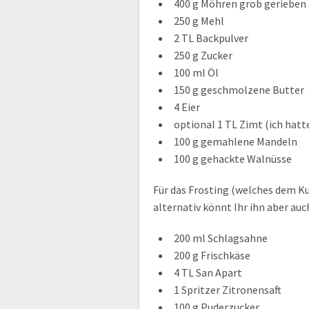
400 g Möhren grob gerieben
250 g Mehl
2 TL Backpulver
250 g Zucker
100 ml Öl
150 g geschmolzene Butter
4 Eier
optional 1 TL Zimt (ich hatte
100 g gemahlene Mandeln
100 g gehackte Walnüsse
Für das Frosting (welches dem K
alternativ könnt Ihr ihn aber au
200 ml Schlagsahne
200 g Frischkäse
4 TL San Apart
1 Spritzer Zitronensaft
100 g Puderzucker