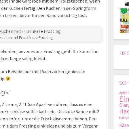
cht Ihr die Garprobe mit dem Holzstäbchen, wenn
t der Kuchen fertig. Den Kuchen in der Springform
n lassen, bevor Ihr den Rand vorsichtig löst.
kuchen mit Frischkäse Frosting
kühlen, bevor es ans Frosting geht. Ihr könnt ihn
FIX 
a er lange saftig bleibt.
zum Beispiel nur mit Puderzucker geniessen
tig
SCH
ngs:
Apfel
Ei
, Zitrone, 2 TL San Apart verrühren, dass es eine
Diar
Hac
r Frischkäse sollte kalt sein. Die kalte Sahne mit 2
dann sofort unter die Frischkäsecreme heben. Den
Hähnch
Käse
 mit dem Frosting einkleiden und bis zum Verzehr