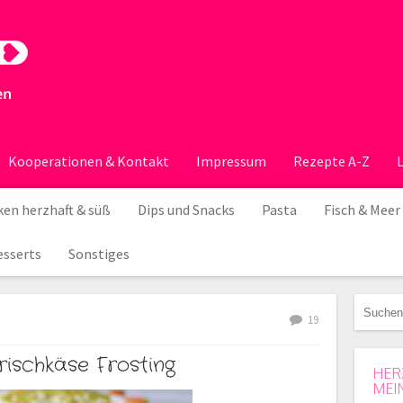
Kooperationen & Kontakt
Impressum
Rezepte A-Z
en herzhaft & süß
Dips und Snacks
Pasta
Fisch & Meer
esserts
Sonstiges
19
ischkäse Frosting
HER
MEI