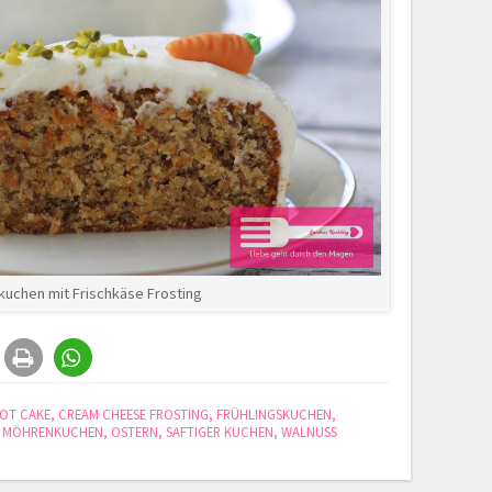
kuchen mit Frischkäse Frosting
OT CAKE
,
CREAM CHEESE FROSTING
,
FRÜHLINGSKUCHEN
,
,
MÖHRENKUCHEN
,
OSTERN
,
SAFTIGER KUCHEN
,
WALNUSS