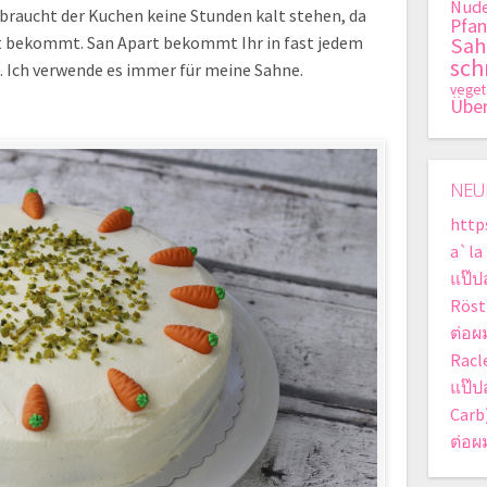
Nude
t braucht der Kuchen keine Stunden kalt stehen, da
Pfan
eit bekommt. San Apart bekommt Ihr in fast jedem
Sa
sch
. Ich verwende es immer für meine Sahne.
veget
Übe
NEU
http
a`la
แป๊ป
Röst
ต่อผ
Racle
แป๊ป
Carb
ต่อผ