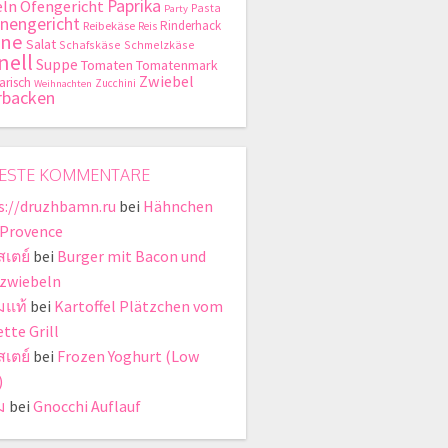
Paprika
ln
Ofengericht
Pasta
Party
nengericht
Rinderhack
Reibekäse
Reis
hne
Salat
Schafskäse
Schmelzkäse
nell
Suppe
Tomaten
Tomatenmark
Zwiebel
arisch
Zucchini
Weihnachten
rbacken
ESTE KOMMENTARE
s://druzhbamn.ru
bei
Hähnchen
 Provence
สเตย์
bei
Burger mit Bacon und
zwiebeln
มแท้
bei
Kartoffel Plätzchen vom
tte Grill
สเตย์
bei
Frozen Yoghurt (Low
)
ม
bei
Gnocchi Auflauf