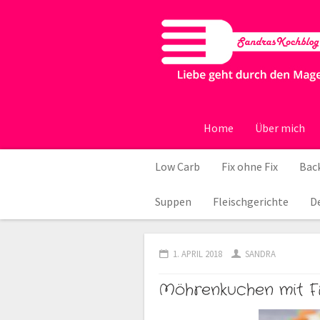
Home
Über mich
Low Carb
Fix ohne Fix
Back
Suppen
Fleischgerichte
D
1. APRIL 2018
SANDRA
Möhrenkuchen mit Fr