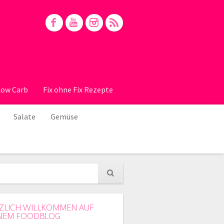
Low Carb
Fix ohne Fix Rezepte
Salate
Gemüse
ZLICH WILLKOMMEN AUF
NEM FOODBLOG