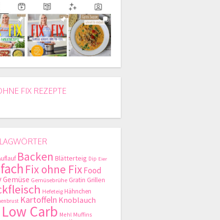
OHNE FIX REZEPTE
LAGWÖRTER
Backen
Blätterteig
Auflauf
Dip
Eier
nfach
Fix ohne Fix
Food
y
Gemüse
Gratin
Grillen
Gemüsebrühe
kfleisch
Hähnchen
Hefeteig
Kartoffeln
Knoblauch
enbrust
Low Carb
Mehl
Muffins