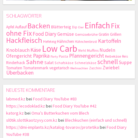
SCHLAGWÖRTER
Einfach
Backen
Fix
Blätterteig
Apfel
Auflauf
Dip
Eier
ohne Fix
Food Diary
Gemüse
Gratin
Grillen
Gemüsebrühe
Hackfleisch
Kartoffeln
Hähnchen
Hefeteig
Hähnchenbrust
Low Carb
Käse
Knoblauch
Nudeln
Mehl
Muffins
Paprika
Pfannengericht
Ofengericht
Pasta
Reibekäse
Reis
Party
schnell
Sahne
Suppe
Salat
Rinderhack
Schafskäse
Schmelzkäse
Zwiebel
Tomaten
Tomatenmark
vegetarisch
Zucchini
Weihnachten
Überbacken
NEUESTE KOMMENTARE
labmed.kz
bei
Food Diary YouTube #83
https://ecodoklad.kz
bei
Food Diary YouTube #42
katorg.kz
bei
Oma’s Butterkuchen vom Blech
sl0tik.slottikaotzyvy.com.kz
bei
Blechkuchen (einfach und schnell)
https://dmi-implants.kz/katalog-tovarov/protetika
bei
Food Diary
YouTube #38