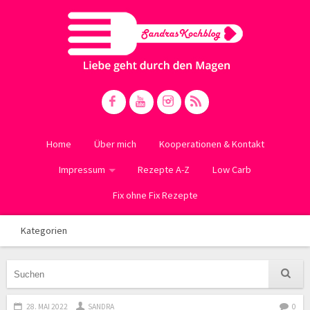
Home
Über mich
Kooperationen & Kontakt
Impressum
Rezepte A-Z
Low Carb
Fix ohne Fix Rezepte
Kategorien
28. MAI 2022
SANDRA
0