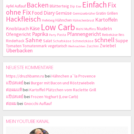
Einfach
Backen
Fix
Blätterteig
Apfel
Auflauf
Dip
Eier
ohne Fix
Food Diary
Gemüse
Gratin
Grillen
Gemüsebrühe
Hackfleisch
Kartoffeln
Hähnchen
Hefeteig
Hähnchenbrust
Low Carb
Käse
Knoblauch
Nudeln
Mehl
Muffins
Paprika
Pfannengericht
Ofengericht
Pasta
Reibekäse
Reis
Party
schnell
Sahne
Suppe
Salat
Rinderhack
Schafskäse
Schmelzkäse
Zwiebel
Tomaten
Tomatenmark
vegetarisch
Zucchini
Weihnachten
Überbacken
NEUESTE KOMMENTARE
https://druzhbamn.ru
bei
Hähnchen a`la Provence
แป๊ปสเตย์
bei
Burger mit Bacon und Röstzwiebeln
ต่อผมแท้
bei
Kartoffel Plätzchen vom Raclette Grill
แป๊ปสเตย์
bei
Frozen Yoghurt (Low Carb)
ต่อผม
bei
Gnocchi Auflauf
MEIN YOUTUBE KANAL