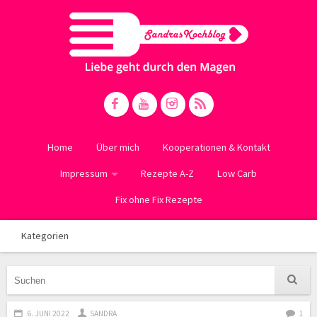
Home
Über mich
Kooperationen & Kontakt
Impressum
Rezepte A-Z
Low Carb
Fix ohne Fix Rezepte
Kategorien
6. JUNI 2022
SANDRA
1