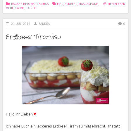
BACKEN HERZHAFT & SÜSS
EIER
,
ERDBEER
,
MASCARPONE
,
MEHR LESEN
MEHL
,
SAHNE
,
TORTE
21. JULI 2014
SANDRA
0
Erdbeer Tiramisu
Hallo Ihr Lieben
♥
ich habe Euch ein leckeres Erdbeer Tiramisu mitgebracht, anstatt