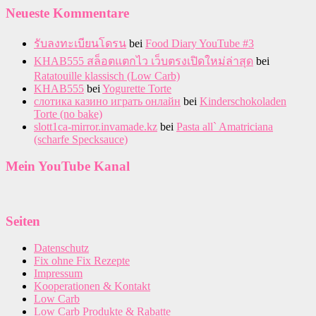
Neueste Kommentare
รับลงทะเบียนโดรน
bei
Food Diary YouTube #3
KHAB555 สล็อตแตกไว เว็บตรงเปิดใหม่ล่าสุด
bei
Ratatouille klassisch (Low Carb)
KHAB555
bei
Yogurette Torte
слотика казино играть онлайн
bei
Kinderschokoladen
Torte (no bake)
slott1ca-mirror.invamade.kz
bei
Pasta all` Amatriciana
(scharfe Specksauce)
Mein YouTube Kanal
Seiten
Datenschutz
Fix ohne Fix Rezepte
Impressum
Kooperationen & Kontakt
Low Carb
Low Carb Produkte & Rabatte