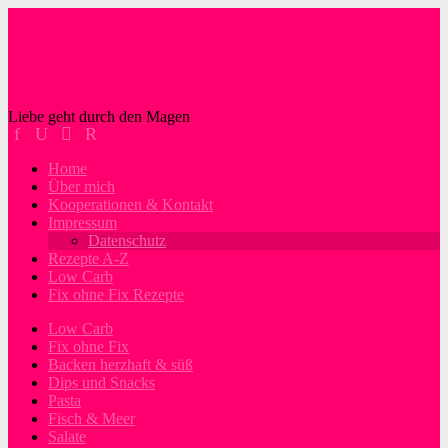
Liebe geht durch den Magen
Home
Über mich
Kooperationen & Kontakt
Impressum
Datenschutz
Rezepte A-Z
Low Carb
Fix ohne Fix Rezepte
Low Carb
Fix ohne Fix
Backen herzhaft & süß
Dips und Snacks
Pasta
Fisch & Meer
Salate