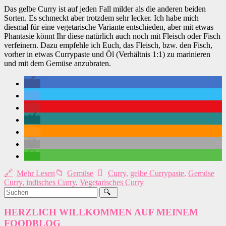
Das gelbe Curry ist auf jeden Fall milder als die anderen beiden
Sorten. Es schmeckt aber trotzdem sehr lecker. Ich habe mich
diesmal für eine vegetarische Variante entschieden, aber mit etwas
Phantasie könnt Ihr diese natürlich auch noch mit Fleisch oder Fisch
verfeinern. Dazu empfehle ich Euch, das Fleisch, bzw. den Fisch,
vorher in etwas Currypaste und Öl (Verhältnis 1:1) zu marinieren
und mit dem Gemüse anzubraten.
Mehr Lesen
Gemüse
Curry
,
gelbe Currypaste
,
Gemüse
Curry
,
indisches Curry
,
Vegetarisches Curry
HERZLICH WILLKOMMEN AUF MEINEM
FOODBLOG