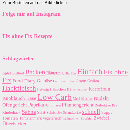
Zum Bestellen auf das Bild klicken
Folge mir auf Instagram
Fix ohne Fix Rezepte
Schlagwörter
Einfach
Backen
Fix ohne
Blätterteig
Apfel
Auflauf
Dip
Eier
Fix
Food Diary
Gemüse
Gratin
Grillen
Gemüsebrühe
Hackfleisch
Kartoffeln
Hähnchen
Hefeteig
Hähnchenbrust
Low Carb
Käse
Knoblauch
Nudeln
Mehl
Muffins
Paprika
Pfannengericht
Ofengericht
Pasta
Reibekäse
Reis
Party
schnell
Sahne
Suppe
Salat
Rinderhack
Schafskäse
Schmelzkäse
Zwiebel
Tomaten
Tomatenmark
vegetarisch
Zucchini
Weihnachten
Überbacken