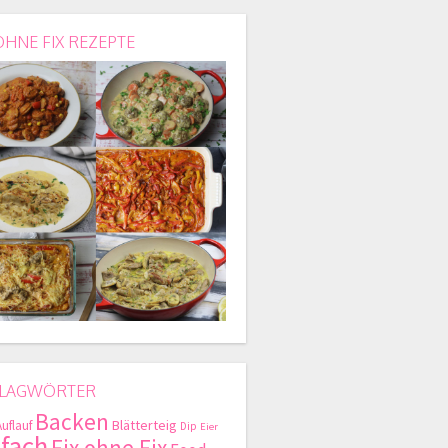
OHNE FIX REZEPTE
LAGWÖRTER
Backen
Blätterteig
Auflauf
Dip
Eier
nfach
Fix ohne Fix