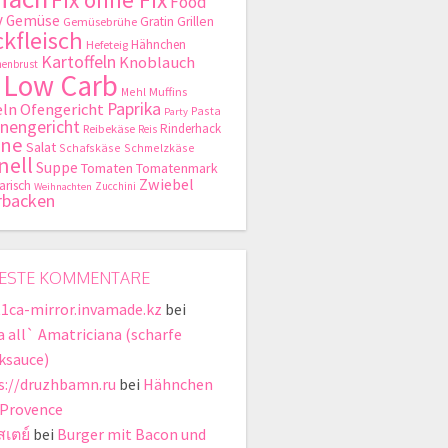
Food
y
Gemüse
Gratin
Grillen
Gemüsebrühe
kfleisch
Hähnchen
Hefeteig
Kartoffeln
Knoblauch
enbrust
Low Carb
Mehl
Muffins
Paprika
ln
Ofengericht
Pasta
Party
nengericht
Rinderhack
Reibekäse
Reis
hne
Salat
Schafskäse
Schmelzkäse
nell
Suppe
Tomaten
Tomatenmark
Zwiebel
arisch
Zucchini
Weihnachten
rbacken
ESTE KOMMENTARE
t1ca-mirror.invamade.kz
bei
a all` Amatriciana (scharfe
ksauce)
s://druzhbamn.ru
bei
Hähnchen
 Provence
สเตย์
bei
Burger mit Bacon und