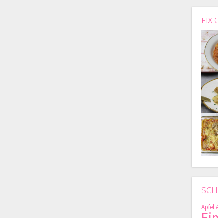
FIX 
SCH
Apfel
Ei