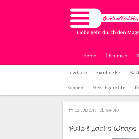
Home
Über mich
K
Low Carb
Fix ohne Fix
Back
Suppen
Fleischgerichte
D
12. JULI 2019
SANDRA
Pulled Lachs Wraps