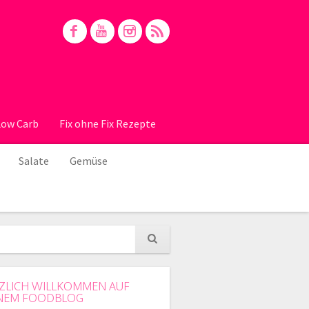
Low Carb
Fix ohne Fix Rezepte
Salate
Gemüse
ZLICH WILLKOMMEN AUF
NEM FOODBLOG