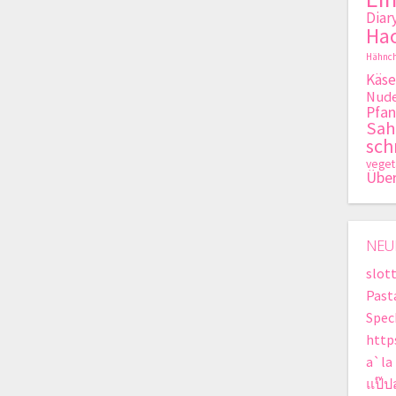
Diar
Hac
Hähnch
Käse
Nude
Pfan
Sa
sch
veget
Übe
NEU
slot
Past
Spec
http
a`la
แป๊ป