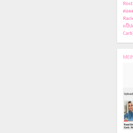
Röst
ต่อผ
Racle
แป๊ป
Carb
MEI