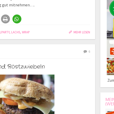
htig gut mitnehmen….
LLPARTY
,
LACHS
,
WRAP
MEHR LESEN
6
nd Röstzwiebeln
Zum
MEI
(WE