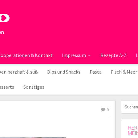
ooperationen & Kontakt
Impressum
Rezepte A-Z
en herzhaft & süß
Dips und Snacks
Pasta
Fisch & Meer
esserts
Sonstiges
5
HER
MEI