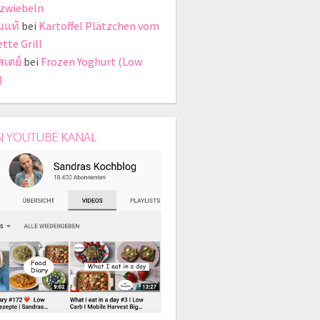
zwiebeln
มแท้
bei
Kartoffel Plätzchen vom
tte Grill
สเตย์
bei
Frozen Yoghurt (Low
)
N YOUTUBE KANAL