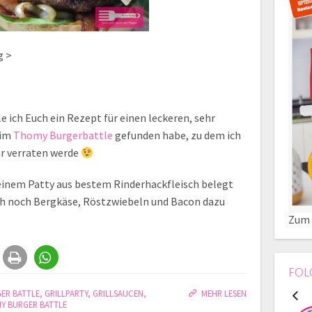
g >
e ich Euch ein Rezept für einen leckeren, sehr
eim
Thomy Burgerbattle
gefunden habe, zu dem ich
r verraten werde
 einem Patty aus bestem Rinderhackfleisch belegt
ich noch Bergkäse, Röstzwiebeln und Bacon dazu
Zum 
FOL
ER BATTLE
,
GRILLPARTY
,
GRILLSAUCEN
,
MEHR LESEN
Y BURGER BATTLE